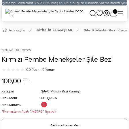
eği
Kargo ücreti sabit 169.9 TL
Kumaş eni ürün bilgileri kısmında yazmaktadır
Üyelikli
Anasayfa
GİYİMLİK KUMAŞLAR
Şile & Müslin Bezi Kuma
Stok Kodu
:
GHLQRS25
Kırmızı Pembe Menekşeler Şile Bezi
0.0 Puan - 0 Yorum
100,00 TL
Kategori
Şile & Müslin Bezi Kumaş
Stok Kodu
GHLQRS25
Stok Durumu
*Kumaşların fiyatı ''METRE'' fiyatıdır!
Gelince Haber Ver