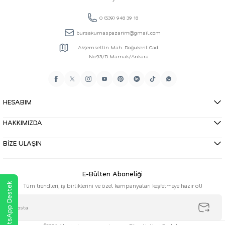
0 (539) 948 39 18
bursakumaspazarim@gmail.com
Akşemsettin Mah. Doğukent Cad.
No:93/D Mamak/Ankara
HESABIM
HAKKIMIZDA
BİZE ULAŞIN
E-Bülten Aboneliği
WhatsApp Destek
Tüm trendleri, iş birliklerini ve özel kampanyaları keşfetmeye hazır ol!