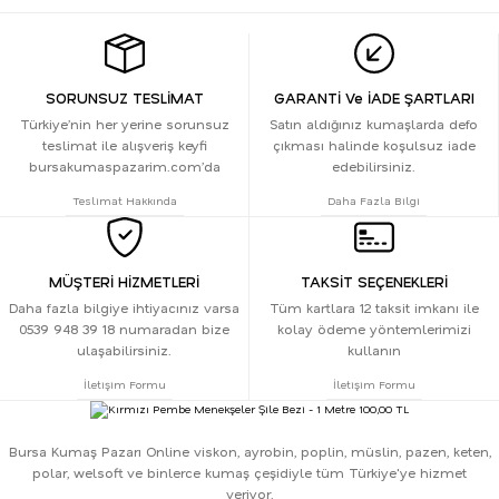
SORUNSUZ TESLİMAT
GARANTİ Ve İADE ŞARTLARI
Türkiye’nin her yerine sorunsuz
Satın aldığınız kumaşlarda defo
teslimat ile alışveriş keyfi
çıkması halinde koşulsuz iade
bursakumaspazarim.com’da
edebilirsiniz.
Teslimat Hakkında
Daha Fazla Bilgi
MÜŞTERİ HİZMETLERİ
TAKSİT SEÇENEKLERİ
Daha fazla bilgiye ihtiyacınız varsa
Tüm kartlara 12 taksit imkanı ile
0539 948 39 18 numaradan bize
kolay ödeme yöntemlerimizi
ulaşabilirsiniz.
kullanın
İletişim Formu
İletişim Formu
Bursa Kumaş Pazarı Online viskon, ayrobin, poplin, müslin, pazen, keten,
polar, welsoft ve binlerce kumaş çeşidiyle tüm Türkiye'ye hizmet
veriyor.