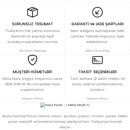
SORUNSUZ TESLİMAT
GARANTİ Ve İADE ŞARTLARI
Türkiye’nin her yerine sorunsuz
Satın aldığınız kumaşlarda defo
teslimat ile alışveriş keyfi
çıkması halinde koşulsuz iade
bursakumaspazarim.com’da
edebilirsiniz.
Teslimat Hakkında
Daha Fazla Bilgi
MÜŞTERİ HİZMETLERİ
TAKSİT SEÇENEKLERİ
Daha fazla bilgiye ihtiyacınız varsa
Tüm kartlara 12 taksit imkanı ile
0539 948 39 18 numaradan bize
kolay ödeme yöntemlerimizi
ulaşabilirsiniz.
kullanın
İletişim Formu
İletişim Formu
Bursa Kumaş Pazarı Online viskon, ayrobin, poplin, müslin, pazen, keten,
polar, welsoft ve binlerce kumaş çeşidiyle tüm Türkiye'ye hizmet
veriyor.