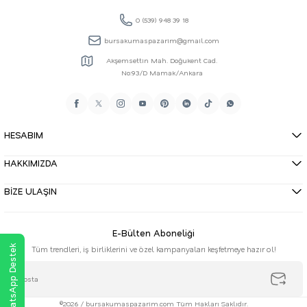
0 (539) 948 39 18
bursakumaspazarim@gmail.com
Akşemsettin Mah. Doğukent Cad.
No:93/D Mamak/Ankara
HESABIM
HAKKIMIZDA
BİZE ULAŞIN
E-Bülten Aboneliği
WhatsApp Destek
Tüm trendleri, iş birliklerini ve özel kampanyaları keşfetmeye hazır ol!
©2026 / bursakumaspazarim.com Tüm Hakları Saklıdır.