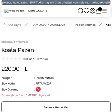
ği
Kargo ücreti sabit 169.9 TL
Kumaş eni ürün bilgileri kısmında yazmaktadır
Üyelikli 
Anasayfa
PAMUKLU KUMAŞLAR
Pazen Kumaş
Koa
Stok Kodu
:
FPTUWZ29
Koala Pazen
0.0 Puan - 0 Yorum
220,00 TL
Kategori
Pazen Kumaş
Stok Kodu
FPTUWZ29
Stok Durumu
*Kumaşların fiyatı ''METRE'' fiyatıdır!
Gelince Haber Ver