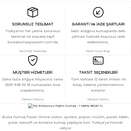
SORUNSUZ TESLİMAT
GARANTİ Ve İADE ŞARTLARI
Türkiye’nin her yerine sorunsuz
Satın aldığınız kumaşlarda defo
teslimat ile alışveriş keyfi
çıkması halinde koşulsuz iade
bursakumaspazarim.com’da
edebilirsiniz.
Teslimat Hakkında
Daha Fazla Bilgi
MÜŞTERİ HİZMETLERİ
TAKSİT SEÇENEKLERİ
Daha fazla bilgiye ihtiyacınız varsa
Tüm kartlara 12 taksit imkanı ile
0539 948 39 18 numaradan bize
kolay ödeme yöntemlerimizi
ulaşabilirsiniz.
kullanın
İletişim Formu
İletişim Formu
Bursa Kumaş Pazarı Online viskon, ayrobin, poplin, müslin, pazen, keten,
polar, welsoft ve binlerce kumaş çeşidiyle tüm Türkiye'ye hizmet
veriyor.