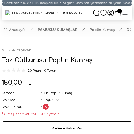
o ücreti sabit 169.9 TL
Kumaş eni ürün bilgileri kısmında yazmaktadır
Üyelikli veya Üy
Anasayfa
PAMUKLU KUMAŞLAR
Poplin Kumaş
Düz
Stok Kodu
:
EPQRX247
Toz Gülkurusu Poplin Kumaş
0.0 Puan - 0 Yorum
180,00 TL
Kategori
Düz Poplin Kumaş
Stok Kodu
EPQRX247
Stok Durumu
*Kumaşların fiyatı ''METRE'' fiyatıdır!
Gelince Haber Ver