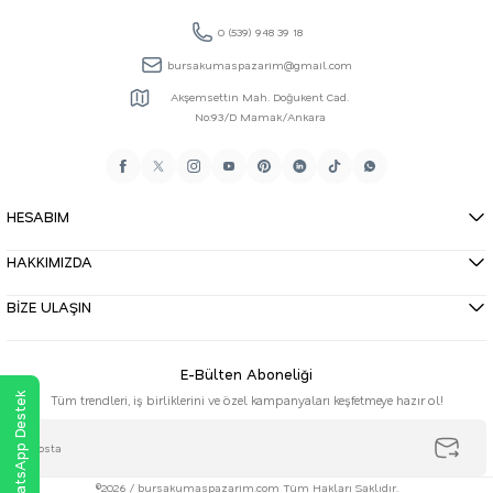
0 (539) 948 39 18
bursakumaspazarim@gmail.com
Akşemsettin Mah. Doğukent Cad.
No:93/D Mamak/Ankara
HESABIM
HAKKIMIZDA
BİZE ULAŞIN
E-Bülten Aboneliği
WhatsApp Destek
Tüm trendleri, iş birliklerini ve özel kampanyaları keşfetmeye hazır ol!
©2026 / bursakumaspazarim.com Tüm Hakları Saklıdır.