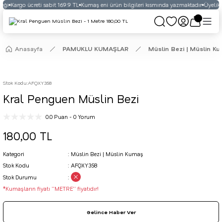
eği
Kargo ücreti sabit 169.9 TL
Kumaş eni ürün bilgileri kısmında yazmaktadır
Üyelikli
Anasayfa
PAMUKLU KUMAŞLAR
Müslin Bezi | Müslin K
Stok Kodu
:
AFQXY358
Kral Penguen Müslin Bezi
0.0 Puan - 0 Yorum
180,00 TL
Kategori
Müslin Bezi | Müslin Kumaş
Stok Kodu
AFQXY358
Stok Durumu
*Kumaşların fiyatı ''METRE'' fiyatıdır!
Gelince Haber Ver