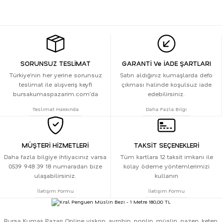
SORUNSUZ TESLİMAT
GARANTİ Ve İADE ŞARTLARI
Türkiye’nin her yerine sorunsuz
Satın aldığınız kumaşlarda defo
teslimat ile alışveriş keyfi
çıkması halinde koşulsuz iade
bursakumaspazarim.com’da
edebilirsiniz.
Teslimat Hakkında
Daha Fazla Bilgi
MÜŞTERİ HİZMETLERİ
TAKSİT SEÇENEKLERİ
Daha fazla bilgiye ihtiyacınız varsa
Tüm kartlara 12 taksit imkanı ile
0539 948 39 18 numaradan bize
kolay ödeme yöntemlerimizi
ulaşabilirsiniz.
kullanın
İletişim Formu
İletişim Formu
Bursa Kumaş Pazarı Online viskon, ayrobin, poplin, müslin, pazen, keten,