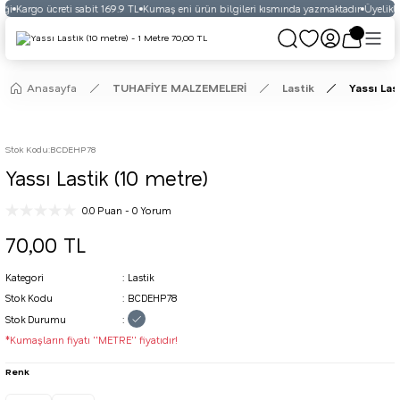
ği
Kargo ücreti sabit 169.9 TL
Kumaş eni ürün bilgileri kısmında yazmaktadır
Üyelikli 
Anasayfa
TUHAFİYE MALZEMELERİ
Lastik
Yassı Las
Stok Kodu
:
BCDEHP78
Yassı Lastik (10 metre)
0.0 Puan - 0 Yorum
70,00 TL
Kategori
Lastik
Stok Kodu
BCDEHP78
Stok Durumu
*Kumaşların fiyatı ''METRE'' fiyatıdır!
Renk