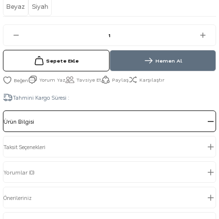
Beyaz
Siyah
Sepete Ekle
Hemen Al
Yorum Yaz
Tavsiye Et
Paylaş
Karşılaştır
Tahmini Kargo Süresi :
Ürün Bilgisi
Taksit Seçenekleri
Yorumlar (0)
Önerileriniz