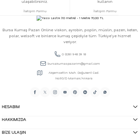
ulaşabilirsiniz.
kullanın
İletişim Formu
İletişim Formu
Bursa Kumaş Pazarı Online viskon, ayrobin, poplin, müslin, pazen, keten,
polar, welsoft ve binlerce kumaş çeşidiyle tüm Türkiye'ye hizmet
veriyor.
0 (539) 948 39 18
bursakumaspazarim@gmail.com
Akşemsettin Mah. Doğukent Cad.
No:93/D Mamak/Ankara
HESABIM
HAKKIMIZDA
BİZE ULAŞIN