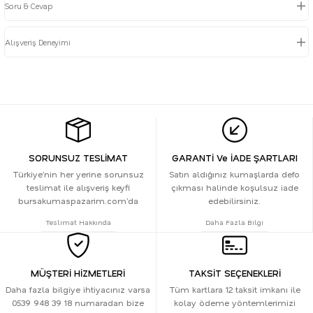
Soru & Cevap
Alışveriş Deneyimi
SORUNSUZ TESLİMAT
GARANTİ Ve İADE ŞARTLARI
Türkiye’nin her yerine sorunsuz
Satın aldığınız kumaşlarda defo
teslimat ile alışveriş keyfi
çıkması halinde koşulsuz iade
bursakumaspazarim.com’da
edebilirsiniz.
Teslimat Hakkında
Daha Fazla Bilgi
MÜŞTERİ HİZMETLERİ
TAKSİT SEÇENEKLERİ
Daha fazla bilgiye ihtiyacınız varsa
Tüm kartlara 12 taksit imkanı ile
0539 948 39 18 numaradan bize
kolay ödeme yöntemlerimizi