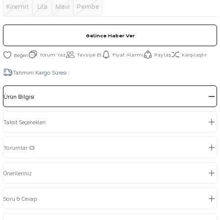
Kiremit
Lila
Mavi
Pembe
Gelince Haber Ver
Yorum Yaz
Tavsiye Et
Fiyat Alarmı
Paylaş
Karşılaştır
Tahmini Kargo Süresi :
Ürün Bilgisi
Taksit Seçenekleri
Yorumlar (0)
Önerileriniz
Soru & Cevap