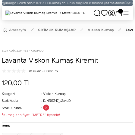
eği
Kargo ücreti sabit 169.9 TL
Kumaş eni ürün bilgileri kısmında yazmaktadır
Üyelikli
Anasayfa
GİYİMLİK KUMAŞLAR
Viskon Kumaş
Lava
Stok Kodu
:
DJNRSZ47_e2a4d0
Lavanta Viskon Kumaş Kiremit
0.0 Puan - 0 Yorum
120,00 TL
Kategori
Viskon Kumaş
Stok Kodu
DJNRSZ47_e2a4d0
Stok Durumu
*Kumaşların fiyatı ''METRE'' fiyatıdır!
Renk