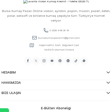
Bursa Kumaş Pazarı Online viskon, ayrobin, poplin, müslin, pazen, keten,
polar, welsoft ve binlerce kumaş çeşidiyle tüm Türkiye'ye hizmet
veriyor.
0 (539) 948 39 18
bursakumaspazarim@gmail.com
Akşemsettin Mah. Doğukent Cad.
No:93/D Mamak/Ankara
HESABIM
HAKKIMIZDA
BİZE ULAŞIN
E-Bülten Aboneliği