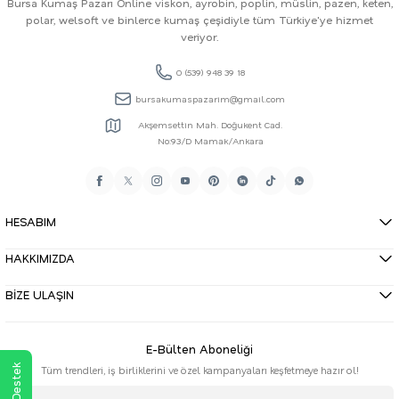
Bursa Kumaş Pazarı Online viskon, ayrobin, poplin, müslin, pazen, keten,
polar, welsoft ve binlerce kumaş çeşidiyle tüm Türkiye'ye hizmet
veriyor.
0 (539) 948 39 18
bursakumaspazarim@gmail.com
Akşemsettin Mah. Doğukent Cad.
No:93/D Mamak/Ankara
HESABIM
HAKKIMIZDA
BİZE ULAŞIN
E-Bülten Aboneliği
Tüm trendleri, iş birliklerini ve özel kampanyaları keşfetmeye hazır ol!