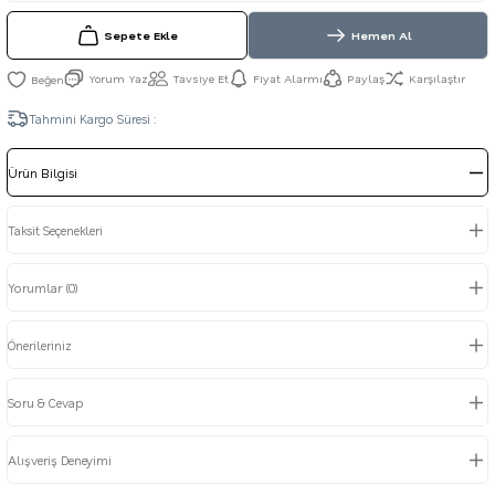
Sepete Ekle
Hemen Al
Yorum Yaz
Tavsiye Et
Fiyat Alarmı
Paylaş
Karşılaştır
Tahmini Kargo Süresi :
Ürün Bilgisi
Taksit Seçenekleri
Yorumlar (0)
Önerileriniz
Soru & Cevap
Alışveriş Deneyimi