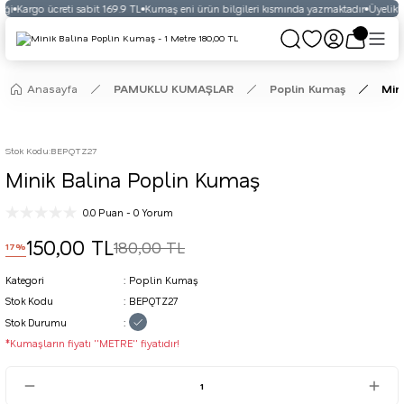
ği
Kargo ücreti sabit 169.9 TL
Kumaş eni ürün bilgileri kısmında yazmaktadır
Üyelikli 
Anasayfa
PAMUKLU KUMAŞLAR
Poplin Kumaş
Min
Stok Kodu
:
BEPQTZ27
Minik Balina Poplin Kumaş
0.0 Puan - 0 Yorum
150,00 TL
180,00 TL
17%
Kategori
Poplin Kumaş
Stok Kodu
BEPQTZ27
Stok Durumu
*Kumaşların fiyatı ''METRE'' fiyatıdır!