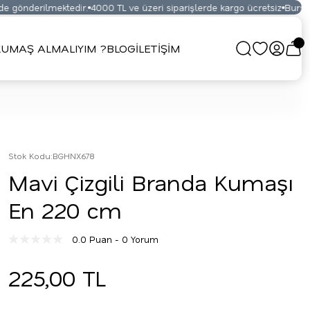
 gönderilmektedir.
4000 TL ve üzeri siparişlerde kargo ücretsiz
Bursa Ku
UMAŞ ALMALIYIM ?
BLOG
İLETİŞİM
Stok Kodu
:
BGHNX678
Mavi Çizgili Branda Kumaşı
En 220 cm
0.0 Puan - 0 Yorum
225,00 TL