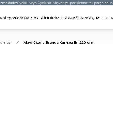
aktadır
Üyelikli veya Üyeliksiz Alışveriş
Siparişleriniz tek parça halinde
Kategoriler
ANA SAYFA
İNDİRİMLİ KUMAŞLAR
KAÇ METRE K
Kumaşı
Mavi Çizgili Branda Kumaşı En 220 cm