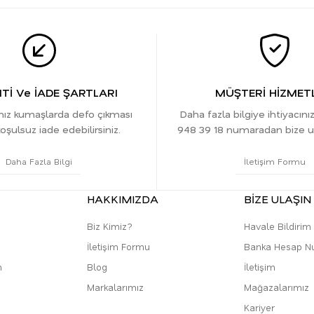
İ Ve İADE ŞARTLARI
MÜŞTERİ HİZMETL
ınız kumaşlarda defo çıkması
Daha fazla bilgiye ihtiyacını
oşulsuz iade edebilirsiniz.
948 39 18 numaradan bize ula
Daha Fazla Bilgi
İletişim Formu
HAKKIMIZDA
BİZE ULAŞIN
Biz Kimiz?
Havale Bildiri
İletişim Formu
Banka Hesap N
m
Blog
İletişim
Markalarımız
Mağazalarımız
Kariyer