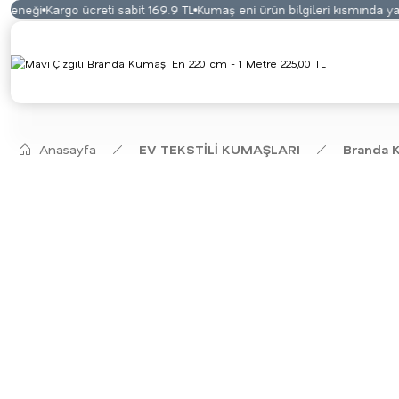
eneği
Kargo ücreti sabit 169.9 TL
Kumaş eni ürün bilgileri kısmında yazm
Anasayfa
EV TEKSTİLİ KUMAŞLARI
Branda 