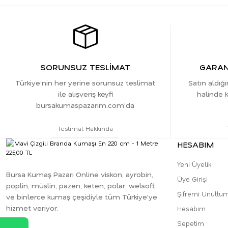
SORUNSUZ TESLİMAT
GARANT
Türkiye’nin her yerine sorunsuz teslimat
Satın aldığ
ile alışveriş keyfi
halinde k
bursakumaspazarim.com’da
Teslimat Hakkında
HESABIM
Yeni Üyelik
Bursa Kumaş Pazarı Online viskon, ayrobin,
Üye Girişi
poplin, müslin, pazen, keten, polar, welsoft
Şifremi Unuttu
ve binlerce kumaş çeşidiyle tüm Türkiye'ye
hizmet veriyor.
Hesabım
Sepetim