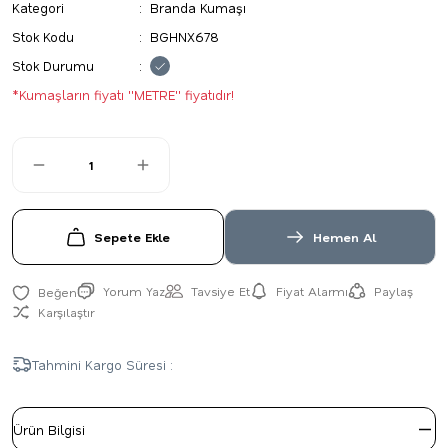
Kategori
Branda Kumaşı
Stok Kodu
BGHNX678
Stok Durumu
*Kumaşların fiyatı ''METRE'' fiyatıdır!
Sepete Ekle
Hemen Al
Yorum Yaz
Tavsiye Et
Fiyat Alarmı
Paylaş
Karşılaştır
Tahmini Kargo Süresi :
Ürün Bilgisi