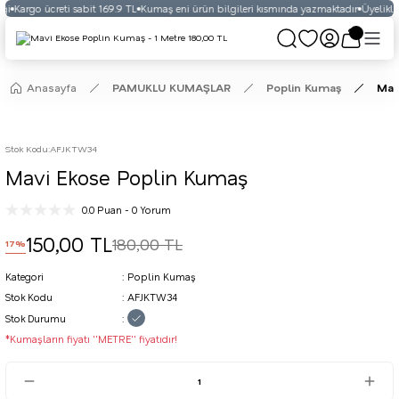
ği
Kargo ücreti sabit 169.9 TL
Kumaş eni ürün bilgileri kısmında yazmaktadır
Üyelikli 
Anasayfa
PAMUKLU KUMAŞLAR
Poplin Kumaş
Mav
Stok Kodu
:
AFJKTW34
Mavi Ekose Poplin Kumaş
0.0 Puan - 0 Yorum
150,00 TL
180,00 TL
17%
Kategori
Poplin Kumaş
Stok Kodu
AFJKTW34
Stok Durumu
*Kumaşların fiyatı ''METRE'' fiyatıdır!