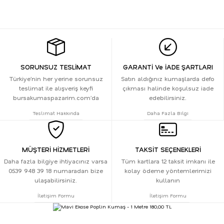
SORUNSUZ TESLİMAT
GARANTİ Ve İADE ŞARTLARI
Türkiye’nin her yerine sorunsuz
Satın aldığınız kumaşlarda defo
teslimat ile alışveriş keyfi
çıkması halinde koşulsuz iade
bursakumaspazarim.com’da
edebilirsiniz.
Teslimat Hakkında
Daha Fazla Bilgi
MÜŞTERİ HİZMETLERİ
TAKSİT SEÇENEKLERİ
Daha fazla bilgiye ihtiyacınız varsa
Tüm kartlara 12 taksit imkanı ile
0539 948 39 18 numaradan bize
kolay ödeme yöntemlerimizi
ulaşabilirsiniz.
kullanın
İletişim Formu
İletişim Formu