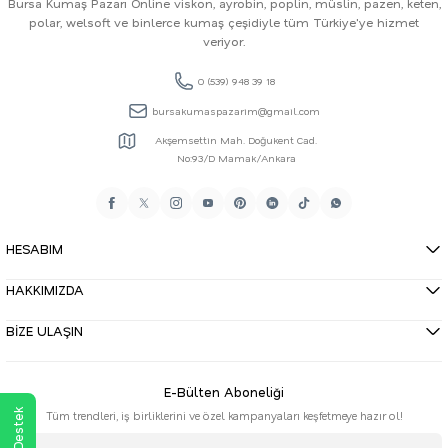
Bursa Kumaş Pazarı Online viskon, ayrobin, poplin, müslin, pazen, keten,
polar, welsoft ve binlerce kumaş çeşidiyle tüm Türkiye'ye hizmet
veriyor.
0 (539) 948 39 18
bursakumaspazarim@gmail.com
Akşemsettin Mah. Doğukent Cad.
No:93/D Mamak/Ankara
HESABIM
HAKKIMIZDA
BİZE ULAŞIN
E-Bülten Aboneliği
Tüm trendleri, iş birliklerini ve özel kampanyaları keşfetmeye hazır ol!