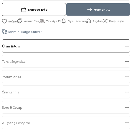
Sepete Ekle
Hemen Al
Yorum Yaz
Tavsiye Et
Fiyat Alarmı
Paylaş
Karşılaştır
Tahmini Kargo Süresi :
Ürün Bilgisi
Taksit Seçenekleri
Yorumlar (0)
Önerileriniz
Soru & Cevap
Alışveriş Deneyimi