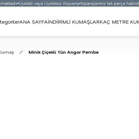
ktadır
Üyelikli veya Üyeliksiz Alışveriş
Siparişleriniz tek parça halinde 
tegoriler
ANA SAYFA
İNDİRİMLİ KUMAŞLAR
KAÇ METRE KUM
 Kumaş
Minik Çiçekli Yün Angor Pembe