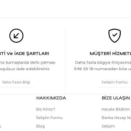
İ Ve İADE ŞARTLARI
MÜŞTERİ HİZMETL
ınız kumaşlarda defo çıkması
Daha fazla bilgiye ihtiyacını
oşulsuz iade edebilirsiniz.
948 39 18 numaradan bize ula
Daha Fazla Bilgi
İletişim Formu
HAKKIMIZDA
BİZE ULAŞIN
Biz Kimiz?
Havale Bildiri
İletişim Formu
Banka Hesap N
m
Blog
İletişim