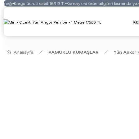
neği
Kargo ücreti sabit 169.9 TL
Kumaş eni ürün bilgileri kısmında yazma
Ka
Anasayfa
PAMUKLU KUMAŞLAR
Yün Ankor