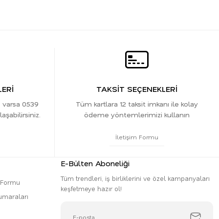
ERİ
TAKSİT SEÇENEKLERİ
z varsa 0539
Tüm kartlara 12 taksit imkanı ile kolay
şabilirsiniz.
ödeme yöntemlerimizi kullanın
İletişim Formu
E-Bülten Aboneliği
Tüm trendleri, iş birliklerini ve özel kampanyaları
m Formu
keşfetmeye hazır ol!
umaraları