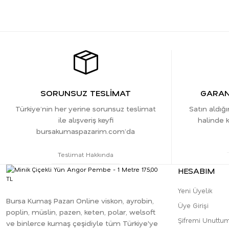
SORUNSUZ TESLİMAT
GARANT
Türkiye’nin her yerine sorunsuz teslimat
Satın aldığ
ile alışveriş keyfi
halinde k
bursakumaspazarim.com’da
Teslimat Hakkında
HESABIM
Yeni Üyelik
Bursa Kumaş Pazarı Online viskon, ayrobin,
Üye Girişi
poplin, müslin, pazen, keten, polar, welsoft
Şifremi Unuttu
ve binlerce kumaş çeşidiyle tüm Türkiye'ye