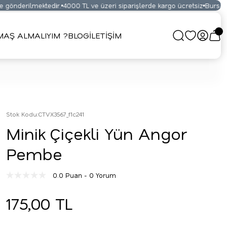
gönderilmektedir.
4000 TL ve üzeri siparişlerde kargo ücretsiz
Bursa Kum
AŞ ALMALIYIM ?
BLOG
İLETİŞİM
Stok Kodu
:
CTVX3567_f1c241
Minik Çiçekli Yün Angor
Pembe
0.0 Puan - 0 Yorum
175,00 TL