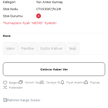
Kategori
Yün Ankor Kumaş
Stok Kodu
CTVX3567_f1c241
Stok Durumu
*Kumaşların fiyatı ''METRE'' fiyatıdır!
Renk
Mavi
Pembe
Sütlü Kahve
Yeşil
Gelince Haber Ver
Yorum Yaz
Tavsiye Et
Fiyat Alarmı
Paylaş
Karşılaştır
Tahmini Kargo Süresi :