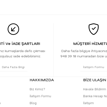
İ Ve İADE ŞARTLARI
MÜŞTERİ HİZMETL
ınız kumaşlarda defo çıkması
Daha fazla bilgiye ihtiyacını
oşulsuz iade edebilirsiniz.
948 39 18 numaradan bize ula
Daha Fazla Bilgi
İletişim Formu
HAKKIMIZDA
BİZE ULAŞIN
Biz Kimiz?
Havale Bildiri
İletişim Formu
Banka Hesap N
m
Blog
İletişim