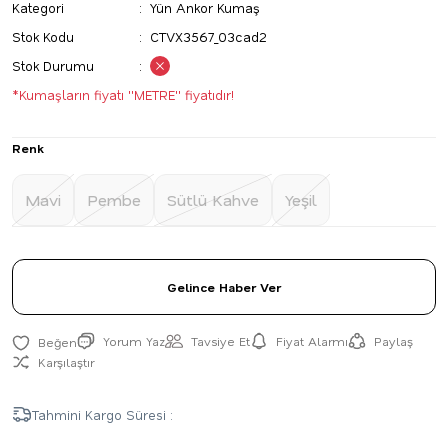
Kategori
Yün Ankor Kumaş
Stok Kodu
CTVX3567_03cad2
Stok Durumu
*Kumaşların fiyatı ''METRE'' fiyatıdır!
Renk
Mavi
Pembe
Sütlü Kahve
Yeşil
Gelince Haber Ver
Yorum Yaz
Tavsiye Et
Fiyat Alarmı
Paylaş
Karşılaştır
Tahmini Kargo Süresi :