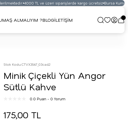
lmektedir.
4000 TL ve üzeri siparişlerde kargo ücretsiz
Bursa Kumaş Pa
UMAŞ ALMALIYIM ?
BLOG
İLETİŞİM
Stok Kodu
:
CTVX3567_03cad2
Minik Çiçekli Yün Angor
Sütlü Kahve
0.0 Puan - 0 Yorum
175,00 TL