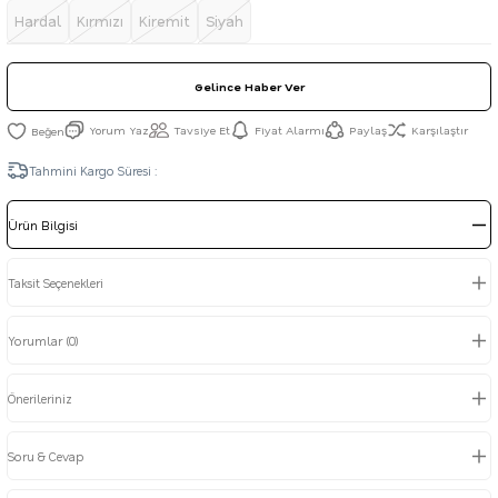
Hardal
Kırmızı
Kiremit
Siyah
Gelince Haber Ver
Yorum Yaz
Tavsiye Et
Fiyat Alarmı
Paylaş
Karşılaştır
Tahmini Kargo Süresi :
Ürün Bilgisi
Taksit Seçenekleri
Yorumlar (0)
Önerileriniz
Soru & Cevap