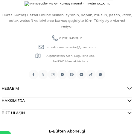
Bursa Kumaş Pazarı Online viskon, ayrobin, poplin, müslin, pazen, keten,
polar, welsoft ve binlerce kumaş çeşidiyle tüm Türkiye'ye hizmet
veriyor.
0 (539) 948 39 18
bursakumaspazarim@gmail.com
Akşemsettin Mah. Doğukent Cad.
No:93/D Mamak/Ankara
HESABIM
HAKKIMIZDA
BİZE ULAŞIN
E-Bülten Aboneliği