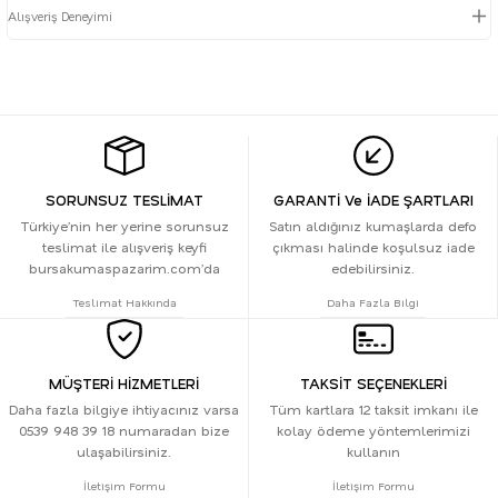
Alışveriş Deneyimi
SORUNSUZ TESLİMAT
GARANTİ Ve İADE ŞARTLARI
Türkiye’nin her yerine sorunsuz
Satın aldığınız kumaşlarda defo
teslimat ile alışveriş keyfi
çıkması halinde koşulsuz iade
bursakumaspazarim.com’da
edebilirsiniz.
Teslimat Hakkında
Daha Fazla Bilgi
MÜŞTERİ HİZMETLERİ
TAKSİT SEÇENEKLERİ
Daha fazla bilgiye ihtiyacınız varsa
Tüm kartlara 12 taksit imkanı ile
0539 948 39 18 numaradan bize
kolay ödeme yöntemlerimizi
ulaşabilirsiniz.
kullanın
İletişim Formu
İletişim Formu