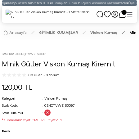
eği
Kargo ücreti sabit 169.9 TL
Kumaş eni ürün bilgileri kısmında yazmaktadır
Üyelikli
Anasayfa
GİYİMLİK KUMAŞLAR
Viskon Kumaş
Mini
Stok Kodu
:
CENQTVWZ_530801
Minik Güller Viskon Kumaş Kiremit
0.0 Puan - 0 Yorum
120,00 TL
Kategori
Viskon Kumaş
Stok Kodu
CENQTVWZ_530801
Stok Durumu
*Kumaşların fiyatı ''METRE'' fiyatıdır!
Renk