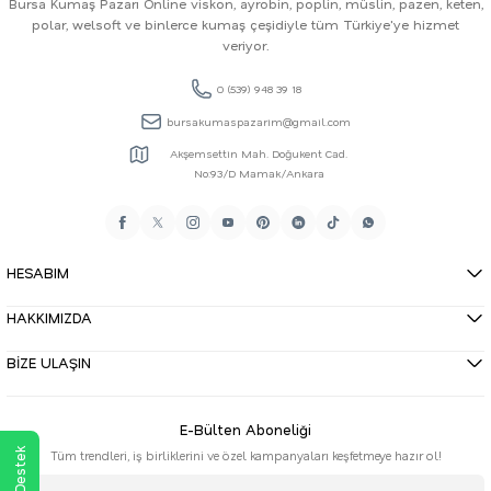
Bursa Kumaş Pazarı Online viskon, ayrobin, poplin, müslin, pazen, keten,
polar, welsoft ve binlerce kumaş çeşidiyle tüm Türkiye'ye hizmet
veriyor.
0 (539) 948 39 18
bursakumaspazarim@gmail.com
Akşemsettin Mah. Doğukent Cad.
No:93/D Mamak/Ankara
HESABIM
HAKKIMIZDA
BİZE ULAŞIN
E-Bülten Aboneliği
Tüm trendleri, iş birliklerini ve özel kampanyaları keşfetmeye hazır ol!