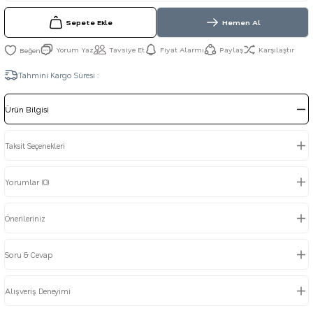
Sepete Ekle
Hemen Al
Yorum Yaz
Tavsiye Et
Fiyat Alarmı
Paylaş
Karşılaştır
Tahmini Kargo Süresi :
Ürün Bilgisi
Taksit Seçenekleri
Yorumlar (0)
Önerileriniz
Soru & Cevap
Alışveriş Deneyimi