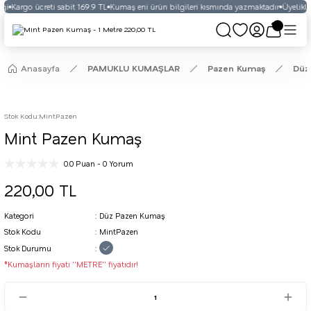
ği
Kargo ücreti sabit 169.9 TL
Kumaş eni ürün bilgileri kısmında yazmaktadır
Üyelikli 
Anasayfa
PAMUKLU KUMAŞLAR
Pazen Kumaş
Düz
Stok Kodu
:
MintPazen
Mint Pazen Kumaş
0.0 Puan - 0 Yorum
220,00 TL
Kategori
Düz Pazen Kumaş
Stok Kodu
MintPazen
Stok Durumu
*Kumaşların fiyatı ''METRE'' fiyatıdır!