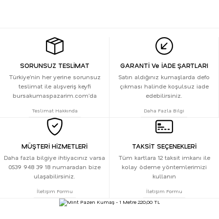
SORUNSUZ TESLİMAT
GARANTİ Ve İADE ŞARTLARI
Türkiye’nin her yerine sorunsuz
Satın aldığınız kumaşlarda defo
teslimat ile alışveriş keyfi
çıkması halinde koşulsuz iade
bursakumaspazarim.com’da
edebilirsiniz.
Teslimat Hakkında
Daha Fazla Bilgi
MÜŞTERİ HİZMETLERİ
TAKSİT SEÇENEKLERİ
Daha fazla bilgiye ihtiyacınız varsa
Tüm kartlara 12 taksit imkanı ile
0539 948 39 18 numaradan bize
kolay ödeme yöntemlerimizi
ulaşabilirsiniz.
kullanın
İletişim Formu
İletişim Formu