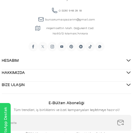
0 (539) 948 39 18
bursakumaspazarim@gmail.com
Akşemsettin Mah. Doğukent Cad.
No:93/D Mamak/Ankara
HESABIM
HAKKIMIZDA
BİZE ULAŞIN
E-Bülten Aboneliği
WhatsApp Destek
Tüm trendleri, iş birliklerini ve özel kampanyaları keşfetmeye hazır ol!