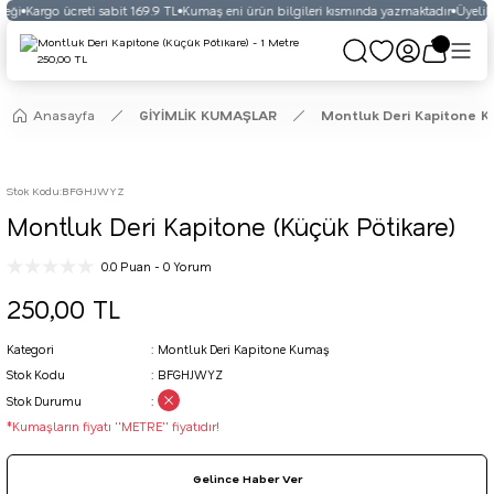
eği
Kargo ücreti sabit 169.9 TL
Kumaş eni ürün bilgileri kısmında yazmaktadır
Üyelikli
Anasayfa
GİYİMLİK KUMAŞLAR
Montluk Deri Kapitone 
Stok Kodu
:
BFGHJWYZ
Montluk Deri Kapitone (Küçük Pötikare)
0.0 Puan - 0 Yorum
250,00 TL
Kategori
Montluk Deri Kapitone Kumaş
Stok Kodu
BFGHJWYZ
Stok Durumu
*Kumaşların fiyatı ''METRE'' fiyatıdır!
Gelince Haber Ver