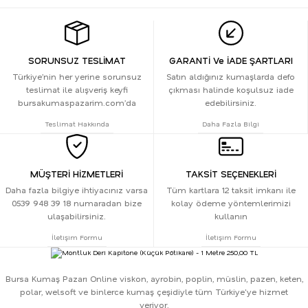
SORUNSUZ TESLİMAT
GARANTİ Ve İADE ŞARTLARI
Türkiye’nin her yerine sorunsuz
Satın aldığınız kumaşlarda defo
teslimat ile alışveriş keyfi
çıkması halinde koşulsuz iade
bursakumaspazarim.com’da
edebilirsiniz.
Teslimat Hakkında
Daha Fazla Bilgi
MÜŞTERİ HİZMETLERİ
TAKSİT SEÇENEKLERİ
Daha fazla bilgiye ihtiyacınız varsa
Tüm kartlara 12 taksit imkanı ile
0539 948 39 18 numaradan bize
kolay ödeme yöntemlerimizi
ulaşabilirsiniz.
kullanın
İletişim Formu
İletişim Formu
Bursa Kumaş Pazarı Online viskon, ayrobin, poplin, müslin, pazen, keten,
polar, welsoft ve binlerce kumaş çeşidiyle tüm Türkiye'ye hizmet
veriyor.