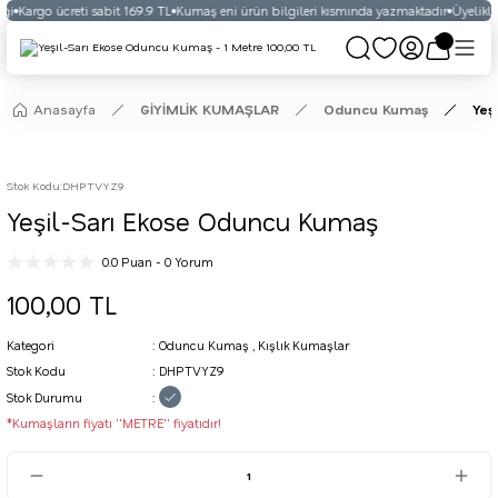
ği
Kargo ücreti sabit 169.9 TL
Kumaş eni ürün bilgileri kısmında yazmaktadır
Üyelikli 
Anasayfa
GİYİMLİK KUMAŞLAR
Oduncu Kumaş
Yeş
Stok Kodu
:
DHPTVYZ9
Yeşil-Sarı Ekose Oduncu Kumaş
0.0 Puan - 0 Yorum
100,00 TL
Kategori
Oduncu Kumaş
,
Kışlık Kumaşlar
Stok Kodu
DHPTVYZ9
Stok Durumu
*Kumaşların fiyatı ''METRE'' fiyatıdır!