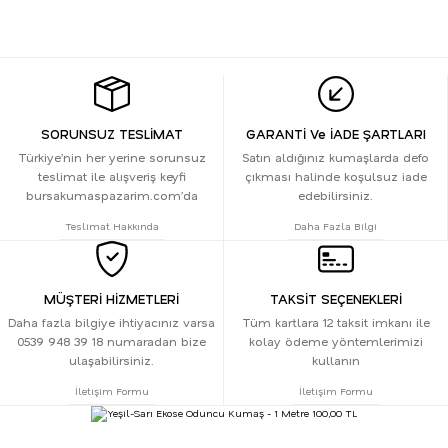
SORUNSUZ TESLİMAT
GARANTİ Ve İADE ŞARTLARI
Türkiye’nin her yerine sorunsuz
Satın aldığınız kumaşlarda defo
teslimat ile alışveriş keyfi
çıkması halinde koşulsuz iade
bursakumaspazarim.com’da
edebilirsiniz.
Teslimat Hakkında
Daha Fazla Bilgi
MÜŞTERİ HİZMETLERİ
TAKSİT SEÇENEKLERİ
Daha fazla bilgiye ihtiyacınız varsa
Tüm kartlara 12 taksit imkanı ile
0539 948 39 18 numaradan bize
kolay ödeme yöntemlerimizi
ulaşabilirsiniz.
kullanın
İletişim Formu
İletişim Formu