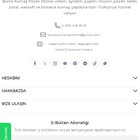
Bursa Kumaş Pazarı Online viskon, ayrobin, poplin, müslin, pazen, keten,
polar, welsoft ve binlerce kumaş çeşidiyle tüm Türkiye'ye hizmet
veriyor.
0 (539) 948 39 18
bursakumaspazarim@gmail.com
Akşemsettin Mah. Doğukent Cad.
No:93/D Mamak/Ankara
HESABIM
HAKKIMIZDA
BİZE ULAŞIN
E-Bülten Aboneliği
Tüm trendleri, iş birliklerini ve özel kampanyaları keşfetmeye hazır ol!