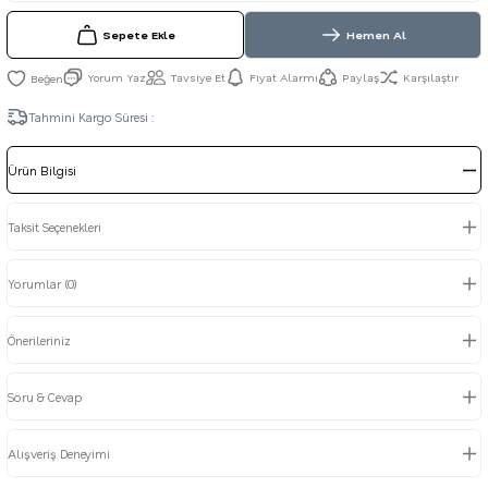
Sepete Ekle
Hemen Al
Yorum Yaz
Tavsiye Et
Fiyat Alarmı
Paylaş
Karşılaştır
Tahmini Kargo Süresi :
Ürün Bilgisi
Taksit Seçenekleri
Yorumlar (0)
Önerileriniz
Soru & Cevap
Alışveriş Deneyimi