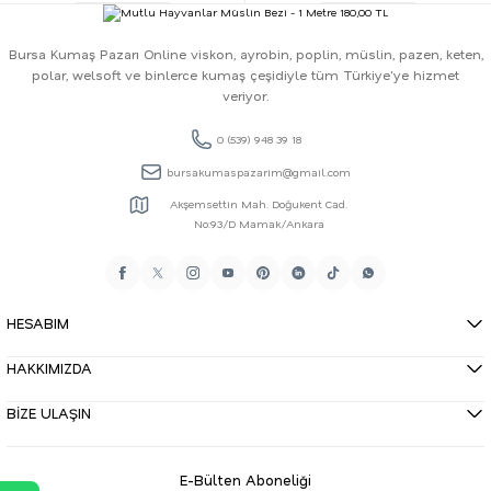
Bursa Kumaş Pazarı Online viskon, ayrobin, poplin, müslin, pazen, keten,
polar, welsoft ve binlerce kumaş çeşidiyle tüm Türkiye'ye hizmet
veriyor.
0 (539) 948 39 18
bursakumaspazarim@gmail.com
Akşemsettin Mah. Doğukent Cad.
No:93/D Mamak/Ankara
HESABIM
HAKKIMIZDA
BİZE ULAŞIN
E-Bülten Aboneliği