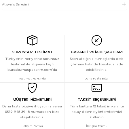
Alışveriş Deneyimi
SORUNSUZ TESLİMAT
GARANTİ Ve İADE ŞARTLARI
Türkiye’nin her yerine sorunsuz
Satın aldığınız kumaşlarda defo
teslimat ile alışveriş keyfi
çıkması halinde koşulsuz iade
bursakumaspazarim.com’da
edebilirsiniz.
Teslimat Hakkında
Daha Fazla Bilgi
MÜŞTERİ HİZMETLERİ
TAKSİT SEÇENEKLERİ
Daha fazla bilgiye ihtiyacınız varsa
Tüm kartlara 12 taksit imkanı ile
0539 948 39 18 numaradan bize
kolay ödeme yöntemlerimizi
ulaşabilirsiniz.
kullanın
İletişim Formu
İletişim Formu