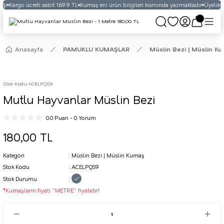
ği
Kargo ücreti sabit 169.9 TL
Kumaş eni ürün bilgileri kısmında yazmaktadır
Üyelikli 
Anasayfa
PAMUKLU KUMAŞLAR
Müslin Bezi | Müslin K
Stok Kodu
:
ACELPQS9
Mutlu Hayvanlar Müslin Bezi
0.0 Puan - 0 Yorum
180,00 TL
Kategori
Müslin Bezi | Müslin Kumaş
Stok Kodu
ACELPQS9
Stok Durumu
*Kumaşların fiyatı ''METRE'' fiyatıdır!