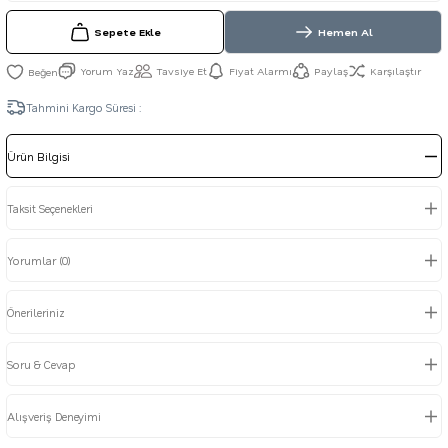
Sepete Ekle
Hemen Al
Yorum Yaz
Tavsiye Et
Fiyat Alarmı
Paylaş
Karşılaştır
Tahmini Kargo Süresi :
Ürün Bilgisi
Taksit Seçenekleri
Yorumlar (0)
Önerileriniz
Soru & Cevap
Alışveriş Deneyimi