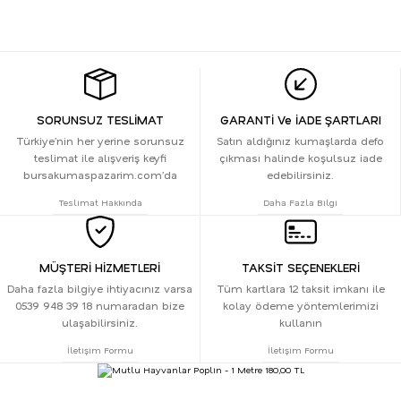
SORUNSUZ TESLİMAT
GARANTİ Ve İADE ŞARTLARI
Türkiye’nin her yerine sorunsuz
Satın aldığınız kumaşlarda defo
teslimat ile alışveriş keyfi
çıkması halinde koşulsuz iade
bursakumaspazarim.com’da
edebilirsiniz.
Teslimat Hakkında
Daha Fazla Bilgi
MÜŞTERİ HİZMETLERİ
TAKSİT SEÇENEKLERİ
Daha fazla bilgiye ihtiyacınız varsa
Tüm kartlara 12 taksit imkanı ile
0539 948 39 18 numaradan bize
kolay ödeme yöntemlerimizi
ulaşabilirsiniz.
kullanın
İletişim Formu
İletişim Formu