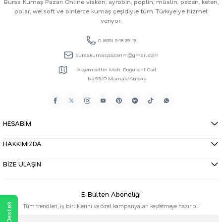
Bursa Kumaş Pazarı Online viskon, ayrobin, poplin, müslin, pazen, keten,
polar, welsoft ve binlerce kumaş çeşidiyle tüm Türkiye'ye hizmet
veriyor.
0 (539) 948 39 18
bursakumaspazarim@gmail.com
Akşemsettin Mah. Doğukent Cad.
No:93/D Mamak/Ankara
HESABIM
HAKKIMIZDA
BİZE ULAŞIN
E-Bülten Aboneliği
Tüm trendleri, iş birliklerini ve özel kampanyaları keşfetmeye hazır ol!