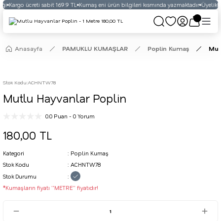
ği
Kargo ücreti sabit 169.9 TL
Kumaş eni ürün bilgileri kısmında yazmaktadır
Üyelikli 
Anasayfa
PAMUKLU KUMAŞLAR
Poplin Kumaş
Mut
Stok Kodu
:
ACHNTW78
Mutlu Hayvanlar Poplin
0.0 Puan - 0 Yorum
180,00 TL
Kategori
Poplin Kumaş
Stok Kodu
ACHNTW78
Stok Durumu
*Kumaşların fiyatı ''METRE'' fiyatıdır!