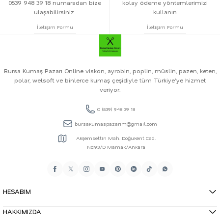
0539 948 39 18 numaradan bize
kolay ödeme yöntemlerimizi
ulaşabilirsiniz.
kullanın
İletişim Formu
İletişim Formu
Bursa Kumaş Pazarı Online viskon, ayrobin, poplin, müslin, pazen, keten,
polar, welsoft ve binlerce kumaş çeşidiyle tüm Türkiye'ye hizmet
veriyor.
0 (539) 948 39 18
bursakumaspazarim@gmail.com
Akşemsettin Mah. Doğukent Cad.
No:93/D Mamak/Ankara
HESABIM
HAKKIMIZDA