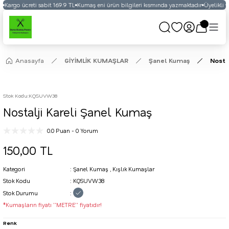
Kargo ücreti sabit 169.9 TL
Kumaş eni ürün bilgileri kısmında yazmaktadır
Üyelikli ve
Anasayfa
GİYİMLİK KUMAŞLAR
Şanel Kumaş
Nosta
Stok Kodu
:
KQSUVW38
Nostalji Kareli Şanel Kumaş
0.0 Puan - 0 Yorum
150,00 TL
Kategori
Şanel Kumaş
,
Kışlık Kumaşlar
Stok Kodu
KQSUVW38
Stok Durumu
*Kumaşların fiyatı ''METRE'' fiyatıdır!
Renk