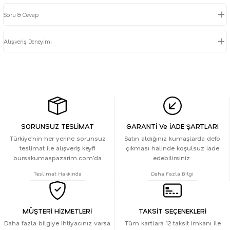
Soru & Cevap
Alışveriş Deneyimi
SORUNSUZ TESLİMAT
GARANTİ Ve İADE ŞARTLARI
Türkiye’nin her yerine sorunsuz
Satın aldığınız kumaşlarda defo
teslimat ile alışveriş keyfi
çıkması halinde koşulsuz iade
bursakumaspazarim.com’da
edebilirsiniz.
Teslimat Hakkında
Daha Fazla Bilgi
MÜŞTERİ HİZMETLERİ
TAKSİT SEÇENEKLERİ
Daha fazla bilgiye ihtiyacınız varsa
Tüm kartlara 12 taksit imkanı ile