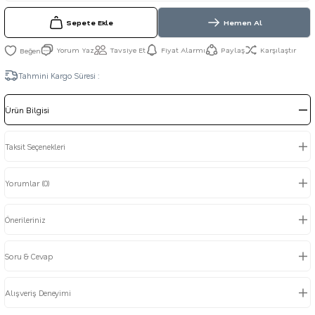
Sepete Ekle
Hemen Al
Yorum Yaz
Tavsiye Et
Fiyat Alarmı
Paylaş
Karşılaştır
Tahmini Kargo Süresi :
Ürün Bilgisi
Taksit Seçenekleri
Yorumlar (0)
Önerileriniz
Soru & Cevap
Alışveriş Deneyimi