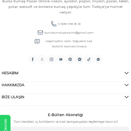
Bursa Kumaş Pazarı Online viskon, ayrobin, poplin, müslin, pazen, keten,
polar, welsoft ve binlerce kumaş çeşidiyle tüm Türkiye'ye hizmet
veriyor.
0 (539) 948 39 18
bursakumaspazarim@gmail.com
Akşemsettin Mah. Doğukent Cad.
No:93/D Mamak/Ankara
HESABIM
HAKKIMIZDA
BİZE ULAŞIN
E-Bülten Aboneliği
Tüm trendleri, iş birliklerini ve özel kampanyaları keşfetmeye hazır ol!