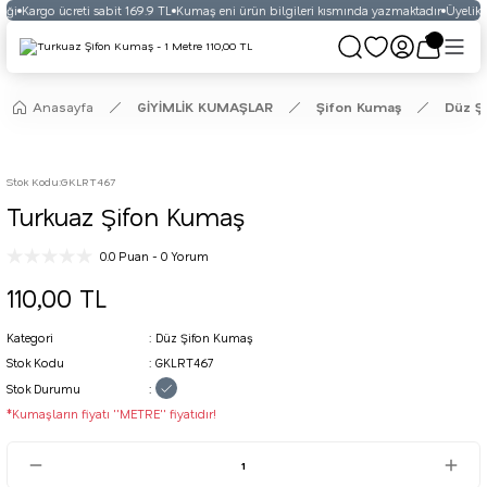
eği
Kargo ücreti sabit 169.9 TL
Kumaş eni ürün bilgileri kısmında yazmaktadır
Üyelikli
Anasayfa
GİYİMLİK KUMAŞLAR
Şifon Kumaş
Düz Ş
Stok Kodu
:
GKLRT467
Turkuaz Şifon Kumaş
0.0 Puan - 0 Yorum
110,00 TL
Kategori
Düz Şifon Kumaş
Stok Kodu
GKLRT467
Stok Durumu
*Kumaşların fiyatı ''METRE'' fiyatıdır!