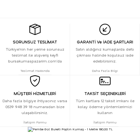
SORUNSUZ TESLİMAT
GARANTİ Ve İADE ŞARTLARI
Türkiye’nin her yerine sorunsuz
Satın aldığınız kumaşlarda defo
teslimat ile alışveriş keyfi
çıkması halinde koşulsuz iade
bursakumaspazarim.com’da
edebilirsiniz.
Teslimat Hakkında
Daha Fazla Bilgi
MÜŞTERİ HİZMETLERİ
TAKSİT SEÇENEKLERİ
Daha fazla bilgiye ihtiyacınız varsa
Tüm kartlara 12 taksit imkanı ile
0539 948 39 18 numaradan bize
kolay ödeme yöntemlerimizi
ulaşabilirsiniz.
kullanın
İletişim Formu
İletişim Formu