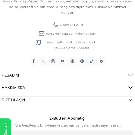
Bursa Kumaş Pazarı Online viskon, ayrobin, poplin, müslin, pazen, keten,
polar, welsoft ve binlerce kumaş çeşidiyle tüm Türkiye'ye hizmet
veriyor.
0 (539) 948 39 18
bursakumaspazarim@gmail.com
Akşemsettin Mah. Doğukent Cad.
No:93/D Mamak/Ankara
HESABIM
HAKKIMIZDA
BİZE ULAŞIN
E-Bülten Aboneliği
Tüm trendleri, iş birliklerini ve özel kampanyaları keşfetmeye hazır ol!