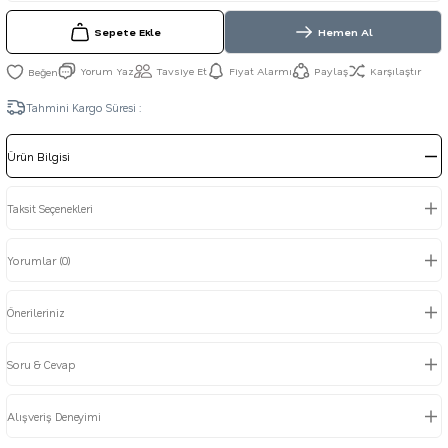
Sepete Ekle
Hemen Al
Yorum Yaz
Tavsiye Et
Fiyat Alarmı
Paylaş
Karşılaştır
Tahmini Kargo Süresi :
Ürün Bilgisi
Taksit Seçenekleri
Yorumlar (0)
Önerileriniz
Soru & Cevap
Alışveriş Deneyimi