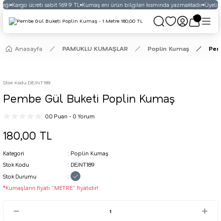
eği
Kargo ücreti sabit 169.9 TL
Kumaş eni ürün bilgileri kısmında yazmaktadır
Üyelikli
Anasayfa
PAMUKLU KUMAŞLAR
Poplin Kumaş
Pem
Stok Kodu
:
DEJNT189
Pembe Gül Buketi Poplin Kumaş
0.0 Puan - 0 Yorum
180,00 TL
Kategori
Poplin Kumaş
Stok Kodu
DEJNT189
Stok Durumu
*Kumaşların fiyatı ''METRE'' fiyatıdır!