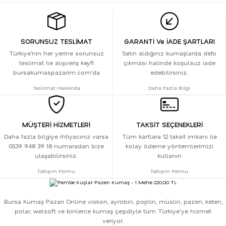
SORUNSUZ TESLİMAT
GARANTİ Ve İADE ŞARTLARI
Türkiye’nin her yerine sorunsuz
Satın aldığınız kumaşlarda defo
teslimat ile alışveriş keyfi
çıkması halinde koşulsuz iade
bursakumaspazarim.com’da
edebilirsiniz.
Teslimat Hakkında
Daha Fazla Bilgi
MÜŞTERİ HİZMETLERİ
TAKSİT SEÇENEKLERİ
Daha fazla bilgiye ihtiyacınız varsa
Tüm kartlara 12 taksit imkanı ile
0539 948 39 18 numaradan bize
kolay ödeme yöntemlerimizi
ulaşabilirsiniz.
kullanın
İletişim Formu
İletişim Formu
Bursa Kumaş Pazarı Online viskon, ayrobin, poplin, müslin, pazen, keten,
polar, welsoft ve binlerce kumaş çeşidiyle tüm Türkiye'ye hizmet
veriyor.