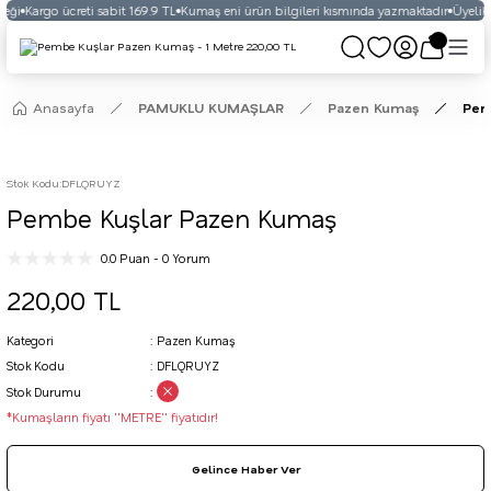
eği
Kargo ücreti sabit 169.9 TL
Kumaş eni ürün bilgileri kısmında yazmaktadır
Üyelikli
Anasayfa
PAMUKLU KUMAŞLAR
Pazen Kumaş
Pem
Stok Kodu
:
DFLQRUYZ
Pembe Kuşlar Pazen Kumaş
0.0 Puan - 0 Yorum
220,00 TL
Kategori
Pazen Kumaş
Stok Kodu
DFLQRUYZ
Stok Durumu
*Kumaşların fiyatı ''METRE'' fiyatıdır!
Gelince Haber Ver