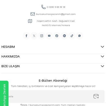
0 (539) 948 39 18
bursakumaspazarim@gmail.com
Akşemsettin Mah. Doğukent Cad.
No:93/D Mamak/Ankara
HESABIM
HAKKIMIZDA
BİZE ULAŞIN
E-Bülten Aboneliği
WhatsApp Destek
Tüm trendleri, iş birliklerini ve özel kampanyaları keşfetmeye hazır ol!
©2026 / bursakumaspazarim.com Tüm Hakları Saklıdır.