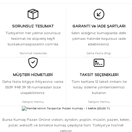
SORUNSUZ TESLİMAT
GARANTİ Ve İADE ŞARTLARI
Türkiye’nin her yerine sorunsuz
Satın aldığınız kumaşlarda defo
teslimat ile alışveriş keyfi
çıkması halinde koşulsuz iade
bursakumaspazarim.com’da
edebilirsiniz.
Teslimat Hakkında
Daha Fazla Bilgi
MÜŞTERİ HİZMETLERİ
TAKSİT SEÇENEKLERİ
Daha fazla bilgiye ihtiyacınız varsa
Tüm kartlara 12 taksit imkanı ile
0539 948 39 18 numaradan bize
kolay ödeme yöntemlerimizi
ulaşabilirsiniz.
kullanın
İletişim Formu
İletişim Formu
Bursa Kumaş Pazarı Online viskon, ayrobin, poplin, müslin, pazen, keten,
polar, welsoft ve binlerce kumaş çeşidiyle tüm Türkiye'ye hizmet
veriyor.