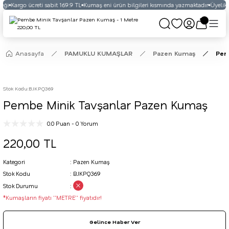
eği
Kargo ücreti sabit 169.9 TL
Kumaş eni ürün bilgileri kısmında yazmaktadır
Üyelikli
Anasayfa
PAMUKLU KUMAŞLAR
Pazen Kumaş
Pem
Stok Kodu
:
BJKPQ369
Pembe Minik Tavşanlar Pazen Kumaş
0.0 Puan - 0 Yorum
220,00 TL
Kategori
Pazen Kumaş
Stok Kodu
BJKPQ369
Stok Durumu
*Kumaşların fiyatı ''METRE'' fiyatıdır!
Gelince Haber Ver