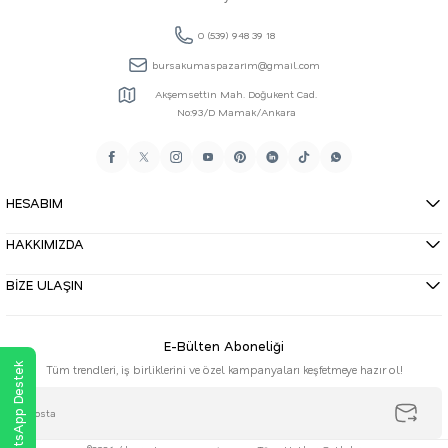
0 (539) 948 39 18
bursakumaspazarim@gmail.com
Akşemsettin Mah. Doğukent Cad.
No:93/D Mamak/Ankara
HESABIM
HAKKIMIZDA
BİZE ULAŞIN
E-Bülten Aboneliği
WhatsApp Destek
Tüm trendleri, iş birliklerini ve özel kampanyaları keşfetmeye hazır ol!