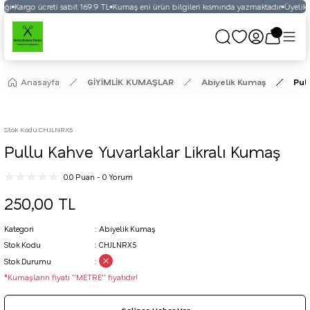
eği
Kargo ücreti sabit 169.9 TL
Kumaş eni ürün bilgileri kısmında yazmaktadır
Üyelikli
Anasayfa
GİYİMLİK KUMAŞLAR
Abiyelik Kumaş
Pul
Stok Kodu
:
CHJLNRX5
Pullu Kahve Yuvarlaklar Likralı Kumaş
0.0 Puan - 0 Yorum
250,00 TL
Kategori
Abiyelik Kumaş
Stok Kodu
CHJLNRX5
Stok Durumu
*Kumaşların fiyatı ''METRE'' fiyatıdır!