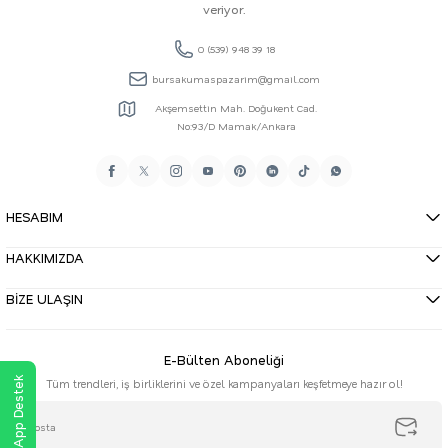
veriyor.
0 (539) 948 39 18
bursakumaspazarim@gmail.com
Akşemsettin Mah. Doğukent Cad.
No:93/D Mamak/Ankara
HESABIM
HAKKIMIZDA
BİZE ULAŞIN
E-Bülten Aboneliği
WhatsApp Destek
Tüm trendleri, iş birliklerini ve özel kampanyaları keşfetmeye hazır ol!