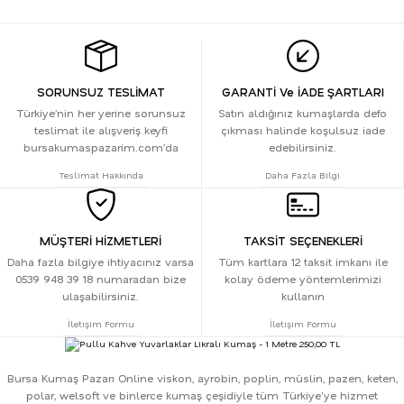
SORUNSUZ TESLİMAT
GARANTİ Ve İADE ŞARTLARI
Türkiye’nin her yerine sorunsuz
Satın aldığınız kumaşlarda defo
teslimat ile alışveriş keyfi
çıkması halinde koşulsuz iade
bursakumaspazarim.com’da
edebilirsiniz.
Teslimat Hakkında
Daha Fazla Bilgi
MÜŞTERİ HİZMETLERİ
TAKSİT SEÇENEKLERİ
Daha fazla bilgiye ihtiyacınız varsa
Tüm kartlara 12 taksit imkanı ile
0539 948 39 18 numaradan bize
kolay ödeme yöntemlerimizi
ulaşabilirsiniz.
kullanın
İletişim Formu
İletişim Formu
Bursa Kumaş Pazarı Online viskon, ayrobin, poplin, müslin, pazen, keten,
polar, welsoft ve binlerce kumaş çeşidiyle tüm Türkiye'ye hizmet