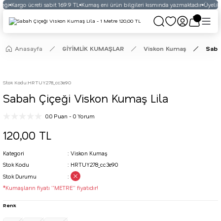
eği
Kargo ücreti sabit 169.9 TL
Kumaş eni ürün bilgileri kısmında yazmaktadır
Üyelikli
Anasayfa
GİYİMLİK KUMAŞLAR
Viskon Kumaş
Saba
Stok Kodu
:
HRTUY278_cc3e90
Sabah Çiçeği Viskon Kumaş Lila
0.0 Puan - 0 Yorum
120,00 TL
Kategori
Viskon Kumaş
Stok Kodu
HRTUY278_cc3e90
Stok Durumu
*Kumaşların fiyatı ''METRE'' fiyatıdır!
Renk