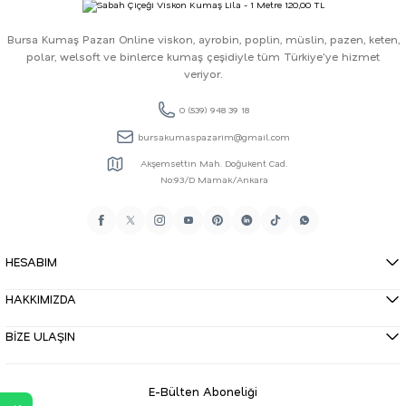
Bursa Kumaş Pazarı Online viskon, ayrobin, poplin, müslin, pazen, keten,
polar, welsoft ve binlerce kumaş çeşidiyle tüm Türkiye'ye hizmet
veriyor.
0 (539) 948 39 18
bursakumaspazarim@gmail.com
Akşemsettin Mah. Doğukent Cad.
No:93/D Mamak/Ankara
HESABIM
HAKKIMIZDA
BİZE ULAŞIN
E-Bülten Aboneliği