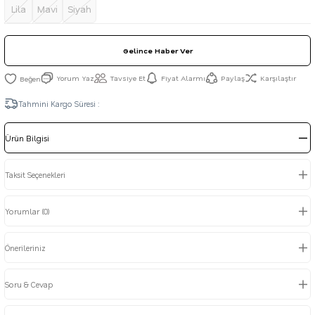
Lila
Mavi
Siyah
Gelince Haber Ver
Yorum Yaz
Tavsiye Et
Fiyat Alarmı
Paylaş
Karşılaştır
Tahmini Kargo Süresi :
Ürün Bilgisi
Taksit Seçenekleri
Yorumlar (0)
Önerileriniz
Soru & Cevap