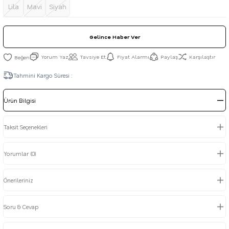
Lila
Mavi
Siyah
Gelince Haber Ver
Yorum Yaz
Tavsiye Et
Fiyat Alarmı
Paylaş
Karşılaştır
Tahmini Kargo Süresi :
Ürün Bilgisi
Taksit Seçenekleri
Yorumlar (0)
Önerileriniz
Soru & Cevap