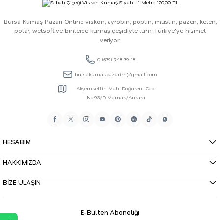
Bursa Kumaş Pazarı Online viskon, ayrobin, poplin, müslin, pazen, keten,
polar, welsoft ve binlerce kumaş çeşidiyle tüm Türkiye'ye hizmet
veriyor.
0 (539) 948 39 18
bursakumaspazarim@gmail.com
Akşemsettin Mah. Doğukent Cad.
No:93/D Mamak/Ankara
HESABIM
HAKKIMIZDA
BİZE ULAŞIN
E-Bülten Aboneliği