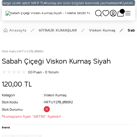
Kargo ücreti sabit 169.9 TL
Kumaş eni ürün bilgileri kısmında yazmaktadır
Üyelikli ve
Anasayfa
GİYİMLİK KUMAŞLAR
Viskon Kumaş
Saba
Stok Kodu
:
HRTUY278_df8592
Sabah Çiçeği Viskon Kumaş Siyah
0.0 Puan - 0 Yorum
120,00 TL
Kategori
Viskon Kumaş
Stok Kodu
HRTUY278_df8592
Stok Durumu
*Kumaşların fiyatı ''METRE'' fiyatıdır!
Renk