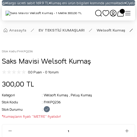
eği
Kargo ücreti sabit 169.9 TL
Kumaş eni ürün bilgileri kısmında yazmaktadır
Üyelikli
Anasayfa
EV TEKSTİLİ KUMAŞLARI
Welsoft Kumaş
Stok Kodu
:
FHKPQ236
Saks Mavisi Welsoft Kumaş
0.0 Puan - 0 Yorum
300,00 TL
Kategori
Welsoft Kumaş
,
Peluş Kumaş
Stok Kodu
FHKPQ236
Stok Durumu
*Kumaşların fiyatı ''METRE'' fiyatıdır!