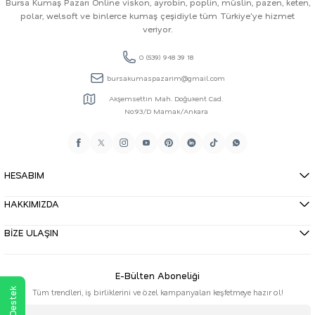
Bursa Kumaş Pazarı Online viskon, ayrobin, poplin, müslin, pazen, keten,
polar, welsoft ve binlerce kumaş çeşidiyle tüm Türkiye'ye hizmet
veriyor.
0 (539) 948 39 18
bursakumaspazarim@gmail.com
Akşemsettin Mah. Doğukent Cad.
No:93/D Mamak/Ankara
HESABIM
HAKKIMIZDA
BİZE ULAŞIN
E-Bülten Aboneliği
Tüm trendleri, iş birliklerini ve özel kampanyaları keşfetmeye hazır ol!