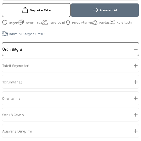
Sepete Ekle
Hemen Al
Yorum Yaz
Tavsiye Et
Fiyat Alarmı
Paylaş
Karşılaştır
Tahmini Kargo Süresi :
Ürün Bilgisi
Taksit Seçenekleri
Yorumlar (0)
Önerileriniz
Soru & Cevap
Alışveriş Deneyimi