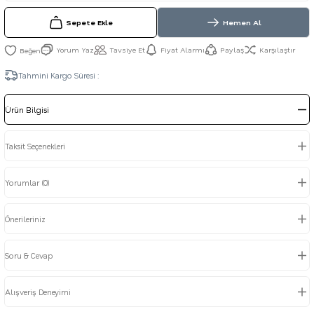
Sepete Ekle
Hemen Al
Yorum Yaz
Tavsiye Et
Fiyat Alarmı
Paylaş
Karşılaştır
Tahmini Kargo Süresi :
Ürün Bilgisi
Taksit Seçenekleri
Yorumlar (0)
Önerileriniz
Soru & Cevap
Alışveriş Deneyimi