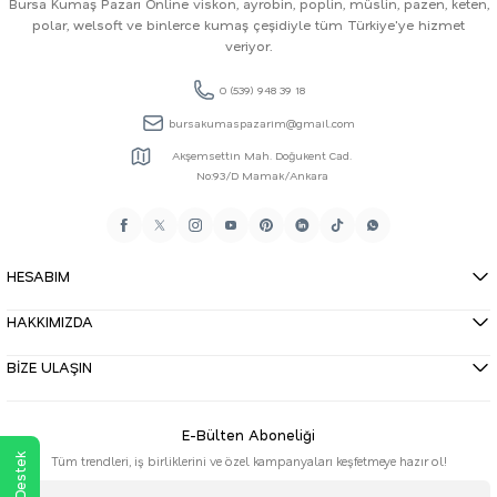
Bursa Kumaş Pazarı Online viskon, ayrobin, poplin, müslin, pazen, keten,
polar, welsoft ve binlerce kumaş çeşidiyle tüm Türkiye'ye hizmet
veriyor.
0 (539) 948 39 18
bursakumaspazarim@gmail.com
Akşemsettin Mah. Doğukent Cad.
No:93/D Mamak/Ankara
HESABIM
HAKKIMIZDA
BİZE ULAŞIN
E-Bülten Aboneliği
Tüm trendleri, iş birliklerini ve özel kampanyaları keşfetmeye hazır ol!