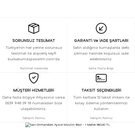
SORUNSUZ TESLİMAT
GARANTİ Ve İADE ŞARTLARI
Türkiye’nin her yerine sorunsuz
Satın aldığınız kumaşlarda defo
teslimat ile alışveriş keyfi
çıkması halinde koşulsuz iade
bursakumaspazarim.com’da
edebilirsiniz.
Teslimat Hakkında
Daha Fazla Bilgi
MÜŞTERİ HİZMETLERİ
TAKSİT SEÇENEKLERİ
Daha fazla bilgiye ihtiyacınız varsa
Tüm kartlara 12 taksit imkanı ile
0539 948 39 18 numaradan bize
kolay ödeme yöntemlerimizi
ulaşabilirsiniz.
kullanın
İletişim Formu
İletişim Formu