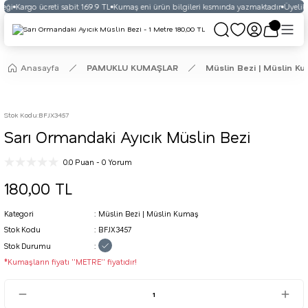
eği
Kargo ücreti sabit 169.9 TL
Kumaş eni ürün bilgileri kısmında yazmaktadır
Üyelikli
Anasayfa
PAMUKLU KUMAŞLAR
Müslin Bezi | Müslin K
Stok Kodu
:
BFJX3457
Sarı Ormandaki Ayıcık Müslin Bezi
0.0 Puan - 0 Yorum
180,00 TL
Kategori
Müslin Bezi | Müslin Kumaş
Stok Kodu
BFJX3457
Stok Durumu
*Kumaşların fiyatı ''METRE'' fiyatıdır!