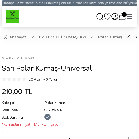
ği
Kargo ücreti sabit 169.9 TL
Kumaş eni ürün bilgileri kısmında yazmaktadır
Üyelikli 
Anasayfa
EV TEKSTİLİ KUMAŞLARI
Polar Kumaş
Sa
Stok Kodu
:
CJRUWX47
Sarı Polar Kumaş-Universal
0.0 Puan - 0 Yorum
210,00 TL
Kategori
Polar Kumaş
Stok Kodu
CJRUWX47
Stok Durumu
*Kumaşların fiyatı ''METRE'' fiyatıdır!