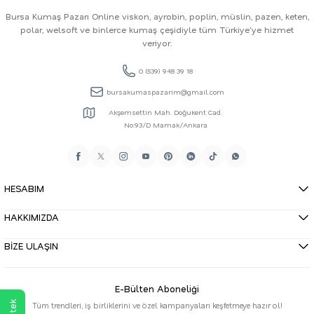
Bursa Kumaş Pazarı Online viskon, ayrobin, poplin, müslin, pazen, keten,
polar, welsoft ve binlerce kumaş çeşidiyle tüm Türkiye'ye hizmet
veriyor.
0 (539) 948 39 18
bursakumaspazarim@gmail.com
Akşemsettin Mah. Doğukent Cad.
No:93/D Mamak/Ankara
HESABIM
HAKKIMIZDA
BİZE ULAŞIN
E-Bülten Aboneliği
Tüm trendleri, iş birliklerini ve özel kampanyaları keşfetmeye hazır ol!