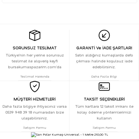
SORUNSUZ TESLİMAT
GARANTİ Ve İADE ŞARTLARI
Türkiye’nin her yerine sorunsuz
Satın aldığınız kumaşlarda defo
teslimat ile alışveriş keyfi
çıkması halinde koşulsuz iade
bursakumaspazarim.com’da
edebilirsiniz.
Teslimat Hakkında
Daha Fazla Bilgi
MÜŞTERİ HİZMETLERİ
TAKSİT SEÇENEKLERİ
Daha fazla bilgiye ihtiyacınız varsa
Tüm kartlara 12 taksit imkanı ile
0539 948 39 18 numaradan bize
kolay ödeme yöntemlerimizi
ulaşabilirsiniz.
kullanın
İletişim Formu
İletişim Formu