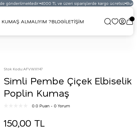
 gönderilmektedir.
4000 TL ve üzeri siparişlerde kargo ücretsiz
Bursa K
 KUMAŞ ALMALIYIM ?
BLOG
İLETİŞİM
Stok Kodu
:
AFVWXY47
Simli Pembe Çiçek Elbiselik
Poplin Kumaş
0.0 Puan - 0 Yorum
150,00 TL