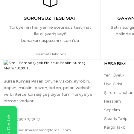
SORUNSUZ TESLİMAT
GARANT
Türkiye’nin her yerine sorunsuz teslimat
Satın aldığ
ile alışveriş keyfi
halinde k
bursakumaspazarim.com’da
Teslimat Hakkında
HESABIM
Yeni Üyelik
Bursa Kumaş Pazarı Online viskon, ayrobin,
Üye Girişi
poplin, müslin, pazen, keten, polar, welsoft
Şifremi Unuttu
ve binlerce kumaş çeşidiyle tüm Türkiye'ye
hizmet veriyor.
Hesabım
Sepetim
Sipariş Takip
0 (539) 948 39 18
Kargo Takibi
bursakumaspazarim@gmail.com