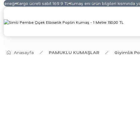
eneği
Kargo ücreti sabit 169.9 TL
Kumaş eni ürün bilgileri kısmında yaz
Anasayfa
PAMUKLU KUMAŞLAR
Giyimlik P