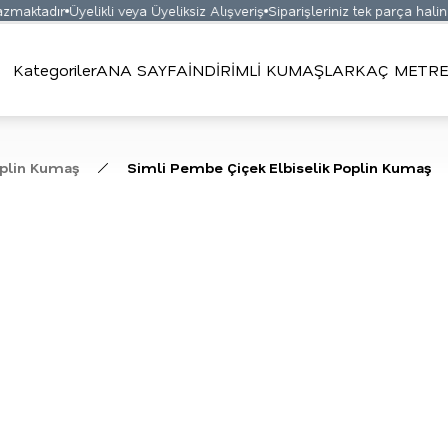
maktadır
Üyelikli veya Üyeliksiz Alışveriş
Siparişleriniz tek parça halinde
Kategoriler
ANA SAYFA
İNDİRİMLİ KUMAŞLAR
KAÇ METRE
oplin Kumaş
Simli Pembe Çiçek Elbiselik Poplin Kumaş