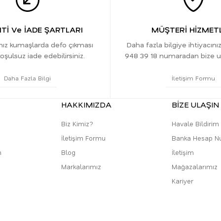
İ Ve İADE ŞARTLARI
MÜŞTERİ HİZMETL
ınız kumaşlarda defo çıkması
Daha fazla bilgiye ihtiyacını
oşulsuz iade edebilirsiniz.
948 39 18 numaradan bize ula
Daha Fazla Bilgi
İletişim Formu
HAKKIMIZDA
BİZE ULAŞIN
Biz Kimiz?
Havale Bildiri
İletişim Formu
Banka Hesap N
m
Blog
İletişim
Markalarımız
Mağazalarımız
Kariyer