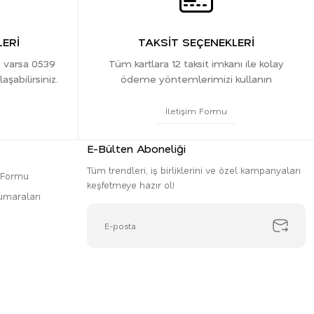
ERİ
TAKSİT SEÇENEKLERİ
z varsa 0539
Tüm kartlara 12 taksit imkanı ile kolay
şabilirsiniz.
ödeme yöntemlerimizi kullanın
İletişim Formu
E-Bülten Aboneliği
Tüm trendleri, iş birliklerini ve özel kampanyaları
m Formu
keşfetmeye hazır ol!
umaraları