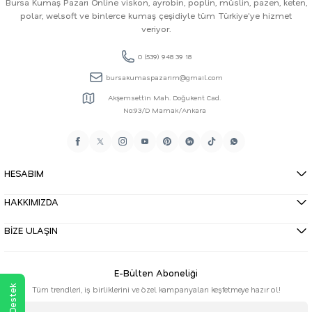
Bursa Kumaş Pazarı Online viskon, ayrobin, poplin, müslin, pazen, keten,
polar, welsoft ve binlerce kumaş çeşidiyle tüm Türkiye'ye hizmet
veriyor.
0 (539) 948 39 18
bursakumaspazarim@gmail.com
Akşemsettin Mah. Doğukent Cad.
No:93/D Mamak/Ankara
HESABIM
HAKKIMIZDA
BİZE ULAŞIN
E-Bülten Aboneliği
Tüm trendleri, iş birliklerini ve özel kampanyaları keşfetmeye hazır ol!