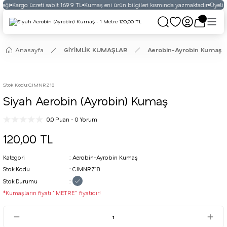
eği
Kargo ücreti sabit 169.9 TL
Kumaş eni ürün bilgileri kısmında yazmaktadır
Üyelikli
Anasayfa
GİYİMLİK KUMAŞLAR
Aerobin-Ayrobin Kumaş
Stok Kodu
:
CJMNRZ18
Siyah Aerobin (Ayrobin) Kumaş
0.0 Puan - 0 Yorum
120,00 TL
Kategori
Aerobin-Ayrobin Kumaş
Stok Kodu
CJMNRZ18
Stok Durumu
*Kumaşların fiyatı ''METRE'' fiyatıdır!