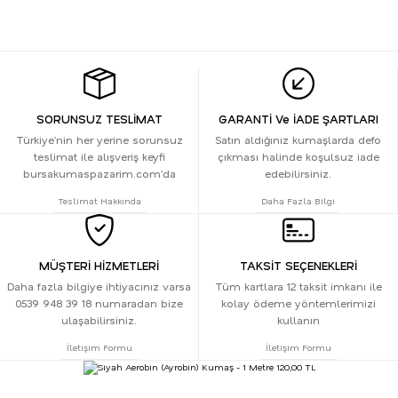
SORUNSUZ TESLİMAT
GARANTİ Ve İADE ŞARTLARI
Türkiye’nin her yerine sorunsuz
Satın aldığınız kumaşlarda defo
teslimat ile alışveriş keyfi
çıkması halinde koşulsuz iade
bursakumaspazarim.com’da
edebilirsiniz.
Teslimat Hakkında
Daha Fazla Bilgi
MÜŞTERİ HİZMETLERİ
TAKSİT SEÇENEKLERİ
Daha fazla bilgiye ihtiyacınız varsa
Tüm kartlara 12 taksit imkanı ile
0539 948 39 18 numaradan bize
kolay ödeme yöntemlerimizi
ulaşabilirsiniz.
kullanın
İletişim Formu
İletişim Formu