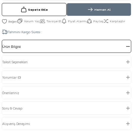
Sepete Ekle
Hemen Al
Yorum Yaz
Tavsiye Et
Fiyat Alarmı
Paylaş
Karşılaştır
Tahmini Kargo Süresi :
Ürün Bilgisi
Taksit Seçenekleri
Yorumlar (0)
Önerileriniz
Soru & Cevap
Alışveriş Deneyimi