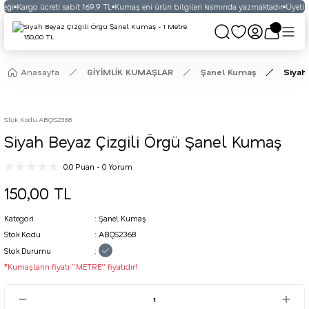
eği
Kargo ücreti sabit 169.9 TL
Kumaş eni ürün bilgileri kısmında yazmaktadır
Üyelikli
Anasayfa
GİYİMLİK KUMAŞLAR
Şanel Kumaş
Siyah
Stok Kodu
:
ABQS2368
Siyah Beyaz Çizgili Örgü Şanel Kumaş
0.0 Puan - 0 Yorum
150,00 TL
Kategori
Şanel Kumaş
Stok Kodu
ABQS2368
Stok Durumu
*Kumaşların fiyatı ''METRE'' fiyatıdır!