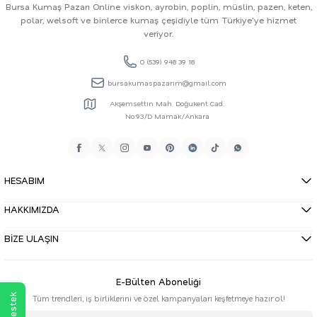
Bursa Kumaş Pazarı Online viskon, ayrobin, poplin, müslin, pazen, keten,
polar, welsoft ve binlerce kumaş çeşidiyle tüm Türkiye'ye hizmet
veriyor.
0 (539) 948 39 18
bursakumaspazarim@gmail.com
Akşemsettin Mah. Doğukent Cad.
No:93/D Mamak/Ankara
HESABIM
HAKKIMIZDA
BİZE ULAŞIN
E-Bülten Aboneliği
Tüm trendleri, iş birliklerini ve özel kampanyaları keşfetmeye hazır ol!