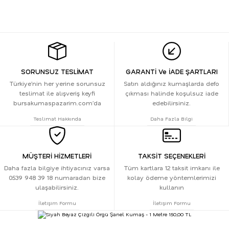
SORUNSUZ TESLİMAT
GARANTİ Ve İADE ŞARTLARI
Türkiye’nin her yerine sorunsuz
Satın aldığınız kumaşlarda defo
teslimat ile alışveriş keyfi
çıkması halinde koşulsuz iade
bursakumaspazarim.com’da
edebilirsiniz.
Teslimat Hakkında
Daha Fazla Bilgi
MÜŞTERİ HİZMETLERİ
TAKSİT SEÇENEKLERİ
Daha fazla bilgiye ihtiyacınız varsa
Tüm kartlara 12 taksit imkanı ile
0539 948 39 18 numaradan bize
kolay ödeme yöntemlerimizi
ulaşabilirsiniz.
kullanın
İletişim Formu
İletişim Formu