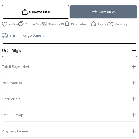
Sepete Ekle
Hemen Al
Yorum Yaz
Tavsiye Et
Fiyat Alarmı
Paylaş
Karşılaştır
Tahmini Kargo Süresi :
Ürün Bilgisi
Taksit Seçenekleri
Yorumlar (0)
Önerileriniz
Soru & Cevap
Alışveriş Deneyimi