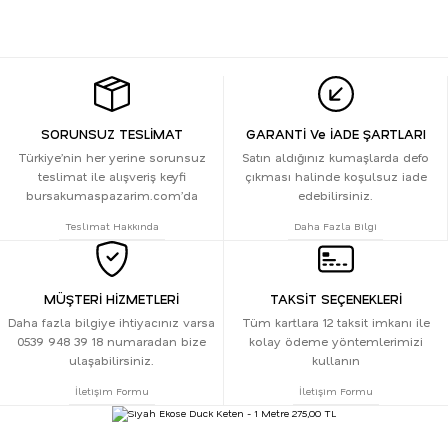
SORUNSUZ TESLİMAT
GARANTİ Ve İADE ŞARTLARI
Türkiye’nin her yerine sorunsuz
Satın aldığınız kumaşlarda defo
teslimat ile alışveriş keyfi
çıkması halinde koşulsuz iade
bursakumaspazarim.com’da
edebilirsiniz.
Teslimat Hakkında
Daha Fazla Bilgi
MÜŞTERİ HİZMETLERİ
TAKSİT SEÇENEKLERİ
Daha fazla bilgiye ihtiyacınız varsa
Tüm kartlara 12 taksit imkanı ile
0539 948 39 18 numaradan bize
kolay ödeme yöntemlerimizi
ulaşabilirsiniz.
kullanın
İletişim Formu
İletişim Formu