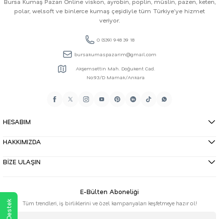
Bursa Kumaş Pazarı Online viskon, ayrobin, poplin, müslin, pazen, keten,
polar, welsoft ve binlerce kumaş çeşidiyle tüm Türkiye'ye hizmet
veriyor.
0 (539) 948 39 18
bursakumaspazarim@gmail.com
Akşemsettin Mah. Doğukent Cad.
No:93/D Mamak/Ankara
HESABIM
HAKKIMIZDA
BİZE ULAŞIN
E-Bülten Aboneliği
Tüm trendleri, iş birliklerini ve özel kampanyaları keşfetmeye hazır ol!