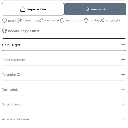
Sepete Ekle
Hemen Al
Yorum Yaz
Tavsiye Et
Fiyat Alarmı
Paylaş
Karşılaştır
Tahmini Kargo Süresi :
Ürün Bilgisi
Taksit Seçenekleri
Yorumlar (0)
Önerileriniz
Soru & Cevap
Alışveriş Deneyimi