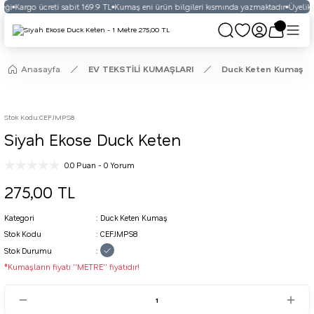
eği
Kargo ücreti sabit 169.9 TL
Kumaş eni ürün bilgileri kısmında yazmaktadır
Üyelikli
Anasayfa
EV TEKSTİLİ KUMAŞLARI
Duck Keten Kumaş
Stok Kodu
:
CEFJMPS8
Siyah Ekose Duck Keten
0.0 Puan - 0 Yorum
275,00 TL
Kategori
Duck Keten Kumaş
Stok Kodu
CEFJMPS8
Stok Durumu
*Kumaşların fiyatı ''METRE'' fiyatıdır!