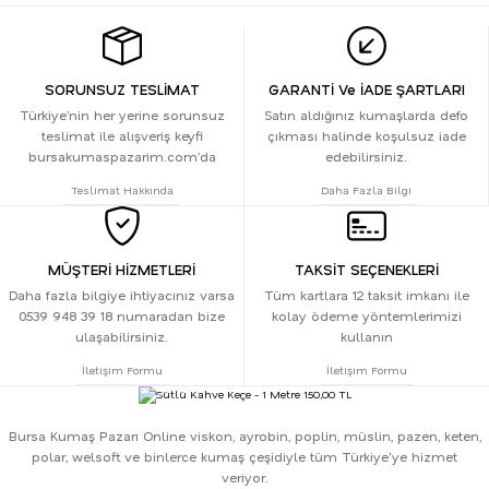
SORUNSUZ TESLİMAT
GARANTİ Ve İADE ŞARTLARI
Türkiye’nin her yerine sorunsuz
Satın aldığınız kumaşlarda defo
teslimat ile alışveriş keyfi
çıkması halinde koşulsuz iade
bursakumaspazarim.com’da
edebilirsiniz.
Teslimat Hakkında
Daha Fazla Bilgi
MÜŞTERİ HİZMETLERİ
TAKSİT SEÇENEKLERİ
Daha fazla bilgiye ihtiyacınız varsa
Tüm kartlara 12 taksit imkanı ile
0539 948 39 18 numaradan bize
kolay ödeme yöntemlerimizi
ulaşabilirsiniz.
kullanın
İletişim Formu
İletişim Formu
Bursa Kumaş Pazarı Online viskon, ayrobin, poplin, müslin, pazen, keten,
polar, welsoft ve binlerce kumaş çeşidiyle tüm Türkiye'ye hizmet
veriyor.