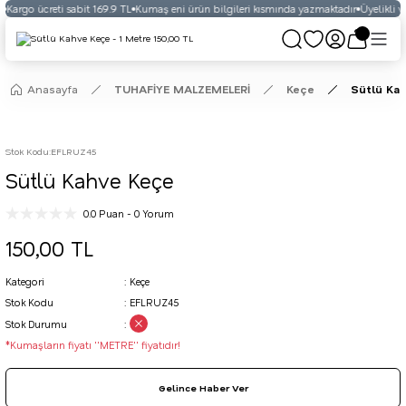
Kargo ücreti sabit 169.9 TL
Kumaş eni ürün bilgileri kısmında yazmaktadır
Üyelikli ve
Anasayfa
TUHAFİYE MALZEMELERİ
Keçe
Sütlü Ka
Stok Kodu
:
EFLRUZ45
Sütlü Kahve Keçe
0.0 Puan - 0 Yorum
150,00 TL
Kategori
Keçe
Stok Kodu
EFLRUZ45
Stok Durumu
*Kumaşların fiyatı ''METRE'' fiyatıdır!
Gelince Haber Ver