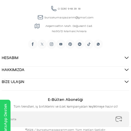
0 (539) 948 39 18
bursakumaspazarim@gmail.com
Akşemsettin Mah. Doğukent Cad.
No:93/D Mamak/Ankara
HESABIM
HAKKIMIZDA
BİZE ULAŞIN
E-Bülten Aboneliği
WhatsApp Destek
Tüm trendleri, iş birliklerini ve özel kampanyaları keşfetmeye hazır ol!
©2026 / bursakumaspazarim.com Tüm Hakları Saklıdır.