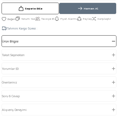
Sepete Ekle
Hemen Al
Yorum Yaz
Tavsiye Et
Fiyat Alarmı
Paylaş
Karşılaştır
Tahmini Kargo Süresi :
Ürün Bilgisi
Taksit Seçenekleri
Yorumlar (0)
Önerileriniz
Soru & Cevap
Alışveriş Deneyimi