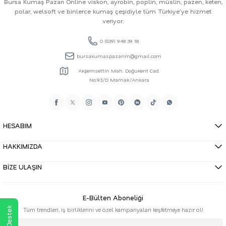
Bursa Kumaş Pazarı Online viskon, ayrobin, poplin, müslin, pazen, keten,
polar, welsoft ve binlerce kumaş çeşidiyle tüm Türkiye'ye hizmet
veriyor.
0 (539) 948 39 18
bursakumaspazarim@gmail.com
Akşemsettin Mah. Doğukent Cad.
No:93/D Mamak/Ankara
HESABIM
HAKKIMIZDA
BİZE ULAŞIN
E-Bülten Aboneliği
Tüm trendleri, iş birliklerini ve özel kampanyaları keşfetmeye hazır ol!