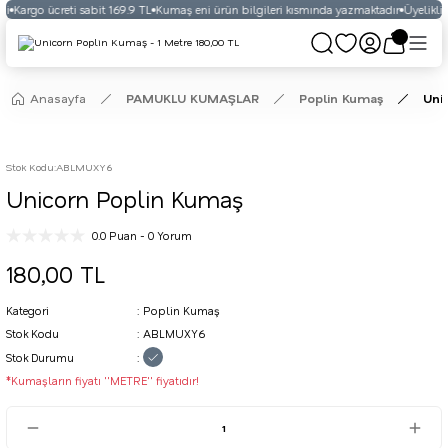
i
Kargo ücreti sabit 169.9 TL
Kumaş eni ürün bilgileri kısmında yazmaktadır
Üyelikli v
Anasayfa
PAMUKLU KUMAŞLAR
Poplin Kumaş
Uni
Stok Kodu
:
ABLMUXY6
Unicorn Poplin Kumaş
0.0 Puan - 0 Yorum
180,00 TL
Kategori
Poplin Kumaş
Stok Kodu
ABLMUXY6
Stok Durumu
*Kumaşların fiyatı ''METRE'' fiyatıdır!