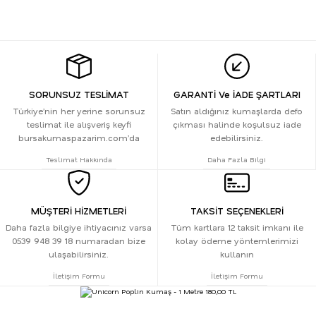
SORUNSUZ TESLİMAT
GARANTİ Ve İADE ŞARTLARI
Türkiye’nin her yerine sorunsuz
Satın aldığınız kumaşlarda defo
teslimat ile alışveriş keyfi
çıkması halinde koşulsuz iade
bursakumaspazarim.com’da
edebilirsiniz.
Teslimat Hakkında
Daha Fazla Bilgi
MÜŞTERİ HİZMETLERİ
TAKSİT SEÇENEKLERİ
Daha fazla bilgiye ihtiyacınız varsa
Tüm kartlara 12 taksit imkanı ile
0539 948 39 18 numaradan bize
kolay ödeme yöntemlerimizi
ulaşabilirsiniz.
kullanın
İletişim Formu
İletişim Formu