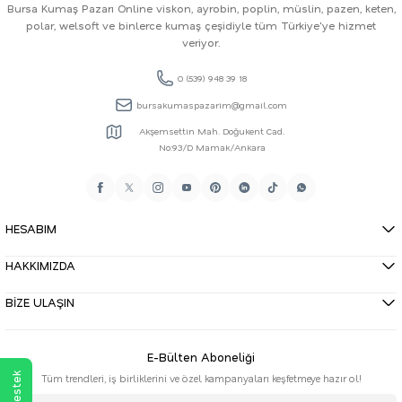
Bursa Kumaş Pazarı Online viskon, ayrobin, poplin, müslin, pazen, keten,
polar, welsoft ve binlerce kumaş çeşidiyle tüm Türkiye'ye hizmet
veriyor.
0 (539) 948 39 18
bursakumaspazarim@gmail.com
Akşemsettin Mah. Doğukent Cad.
No:93/D Mamak/Ankara
HESABIM
HAKKIMIZDA
BİZE ULAŞIN
E-Bülten Aboneliği
Tüm trendleri, iş birliklerini ve özel kampanyaları keşfetmeye hazır ol!