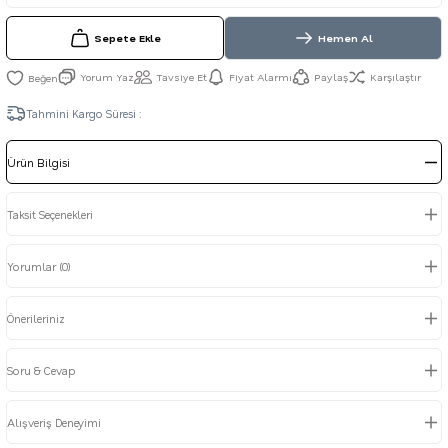
Sepete Ekle
Hemen Al
Yorum Yaz
Tavsiye Et
Fiyat Alarmı
Paylaş
Karşılaştır
Tahmini Kargo Süresi :
Ürün Bilgisi
Taksit Seçenekleri
Yorumlar (0)
Önerileriniz
Soru & Cevap
Alışveriş Deneyimi