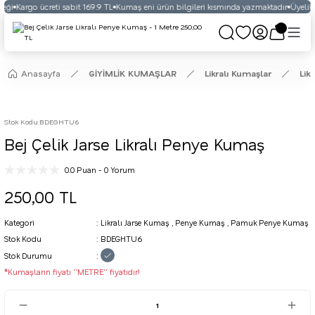
eği
Kargo ücreti sabit 169.9 TL
Kumaş eni ürün bilgileri kısmında yazmaktadır
Üyelikli
Anasayfa
GİYİMLİK KUMAŞLAR
Likralı Kumaşlar
Lik
Stok Kodu
:
BDEGHTU6
Bej Çelik Jarse Likralı Penye Kumaş
0.0 Puan - 0 Yorum
250,00 TL
Kategori
Likralı Jarse Kumaş
,
Penye Kumaş
,
Pamuk Penye Kumaş
Stok Kodu
BDEGHTU6
Stok Durumu
*Kumaşların fiyatı ''METRE'' fiyatıdır!