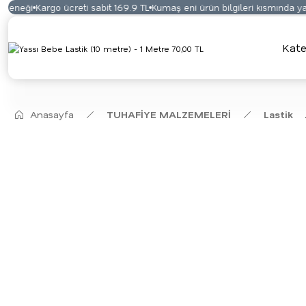
eneği
Kargo ücreti sabit 169.9 TL
Kumaş eni ürün bilgileri kısmında yaz
Kate
Anasayfa
TUHAFİYE MALZEMELERİ
Lastik