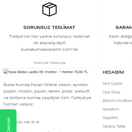
SORUNSUZ TESLİMAT
GARANT
Türkiye’nin her yerine sorunsuz teslimat
Satın aldığ
ile alışveriş keyfi
halinde k
bursakumaspazarim.com’da
Teslimat Hakkında
HESABIM
Yeni Üyelik
Bursa Kumaş Pazarı Online viskon, ayrobin,
poplin, müslin, pazen, keten, polar, welsoft
Üye Girişi
ve binlerce kumaş çeşidiyle tüm Türkiye'ye
Şifremi Unuttu
hizmet veriyor.
Hesabım
Sepetim
0 (539) 948 39 18
Sipariş Takip