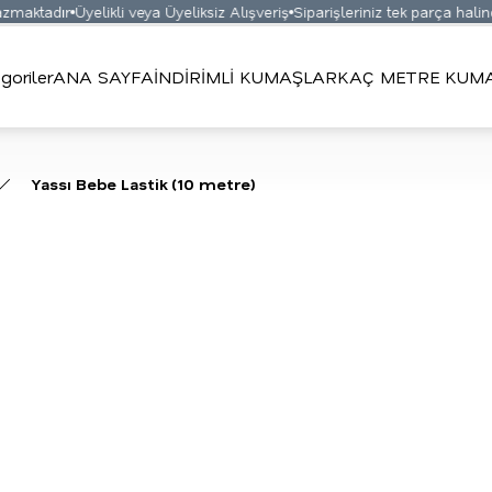
maktadır
Üyelikli veya Üyeliksiz Alışveriş
Siparişleriniz tek parça halinde
goriler
ANA SAYFA
İNDİRİMLİ KUMAŞLAR
KAÇ METRE KUMA
Yassı Bebe Lastik (10 metre)