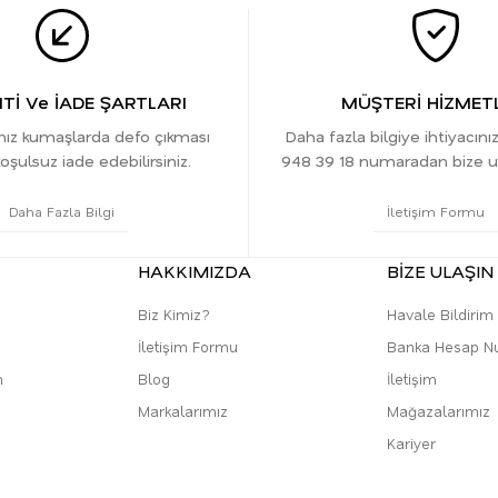
İ Ve İADE ŞARTLARI
MÜŞTERİ HİZMETL
ınız kumaşlarda defo çıkması
Daha fazla bilgiye ihtiyacını
oşulsuz iade edebilirsiniz.
948 39 18 numaradan bize ula
Daha Fazla Bilgi
İletişim Formu
HAKKIMIZDA
BİZE ULAŞIN
Biz Kimiz?
Havale Bildiri
İletişim Formu
Banka Hesap N
m
Blog
İletişim
Markalarımız
Mağazalarımız
Kariyer