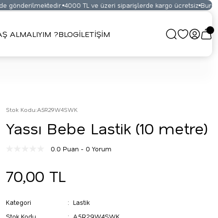
 gönderilmektedir.
4000 TL ve üzeri siparişlerde kargo ücretsiz
Bursa K
Ş ALMALIYIM ?
BLOG
İLETİŞİM
Stok Kodu
:
A5R29W4SWK
Yassı Bebe Lastik (10 metre)
0.0 Puan - 0 Yorum
70,00 TL
Kategori
Lastik
Stok Kodu
A5R29W4SWK