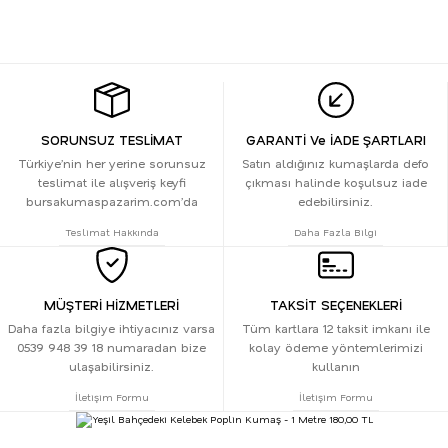
SORUNSUZ TESLİMAT
GARANTİ Ve İADE ŞARTLARI
Türkiye’nin her yerine sorunsuz
Satın aldığınız kumaşlarda defo
teslimat ile alışveriş keyfi
çıkması halinde koşulsuz iade
bursakumaspazarim.com’da
edebilirsiniz.
Teslimat Hakkında
Daha Fazla Bilgi
MÜŞTERİ HİZMETLERİ
TAKSİT SEÇENEKLERİ
Daha fazla bilgiye ihtiyacınız varsa
Tüm kartlara 12 taksit imkanı ile
0539 948 39 18 numaradan bize
kolay ödeme yöntemlerimizi
ulaşabilirsiniz.
kullanın
İletişim Formu
İletişim Formu