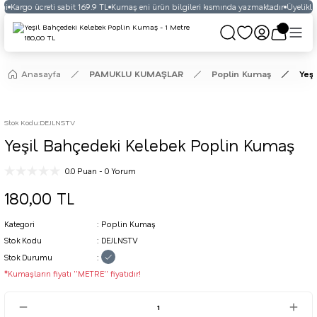
ği
Kargo ücreti sabit 169.9 TL
Kumaş eni ürün bilgileri kısmında yazmaktadır
Üyelikli 
Anasayfa
PAMUKLU KUMAŞLAR
Poplin Kumaş
Yeş
Stok Kodu
:
DEJLNSTV
Yeşil Bahçedeki Kelebek Poplin Kumaş
0.0 Puan - 0 Yorum
180,00 TL
Kategori
Poplin Kumaş
Stok Kodu
DEJLNSTV
Stok Durumu
*Kumaşların fiyatı ''METRE'' fiyatıdır!