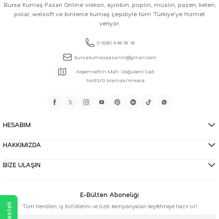
Bursa Kumaş Pazarı Online viskon, ayrobin, poplin, müslin, pazen, keten,
polar, welsoft ve binlerce kumaş çeşidiyle tüm Türkiye'ye hizmet
veriyor.
0 (539) 948 39 18
bursakumaspazarim@gmail.com
Akşemsettin Mah. Doğukent Cad.
No:93/D Mamak/Ankara
HESABIM
HAKKIMIZDA
BİZE ULAŞIN
E-Bülten Aboneliği
Tüm trendleri, iş birliklerini ve özel kampanyaları keşfetmeye hazır ol!