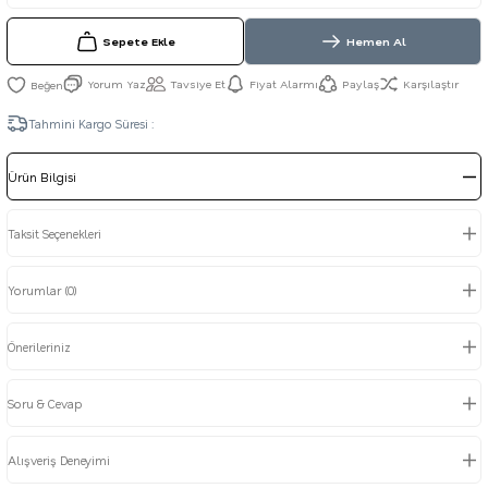
Sepete Ekle
Hemen Al
Yorum Yaz
Tavsiye Et
Fiyat Alarmı
Paylaş
Karşılaştır
Tahmini Kargo Süresi :
Ürün Bilgisi
Taksit Seçenekleri
Yorumlar (0)
Önerileriniz
Soru & Cevap
Alışveriş Deneyimi