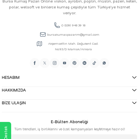
Bursa Kumaş Pazarı Online viskon, ayrobin, poplin, müslin, pazen, keten,
polar, welsoft ve binlerce kumaş çeşidiyle tüm Türkiye'ye hizmet
veriyor.
0 (539) 948 39 18
bursakumaspazarim@gmail.com
Akşemsettin Mah. Doğukent Cad.
No:93/D Mamak/Ankara
HESABIM
HAKKIMIZDA
BİZE ULAŞIN
E-Bülten Aboneliği
Tüm trendleri, iş birliklerini ve özel kampanyaları keşfetmeye hazır ol!