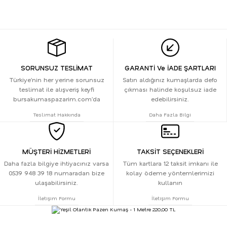
SORUNSUZ TESLİMAT
GARANTİ Ve İADE ŞARTLARI
Türkiye’nin her yerine sorunsuz
Satın aldığınız kumaşlarda defo
teslimat ile alışveriş keyfi
çıkması halinde koşulsuz iade
bursakumaspazarim.com’da
edebilirsiniz.
Teslimat Hakkında
Daha Fazla Bilgi
MÜŞTERİ HİZMETLERİ
TAKSİT SEÇENEKLERİ
Daha fazla bilgiye ihtiyacınız varsa
Tüm kartlara 12 taksit imkanı ile
0539 948 39 18 numaradan bize
kolay ödeme yöntemlerimizi
ulaşabilirsiniz.
kullanın
İletişim Formu
İletişim Formu