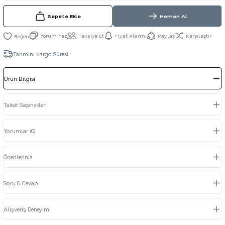
Sepete Ekle
Hemen Al
Yorum Yaz
Tavsiye Et
Fiyat Alarmı
Paylaş
Karşılaştır
Tahmini Kargo Süresi :
Ürün Bilgisi
Taksit Seçenekleri
Yorumlar (0)
Önerileriniz
Soru & Cevap
Alışveriş Deneyimi