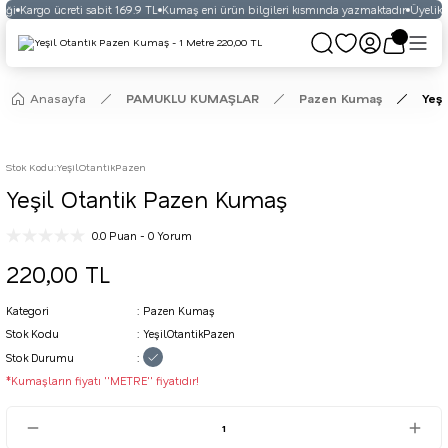
eği
Kargo ücreti sabit 169.9 TL
Kumaş eni ürün bilgileri kısmında yazmaktadır
Üyelikli
Anasayfa
PAMUKLU KUMAŞLAR
Pazen Kumaş
Yeş
Stok Kodu
:
YeşilOtantikPazen
Yeşil Otantik Pazen Kumaş
0.0 Puan - 0 Yorum
220,00 TL
Kategori
Pazen Kumaş
Stok Kodu
YeşilOtantikPazen
Stok Durumu
*Kumaşların fiyatı ''METRE'' fiyatıdır!