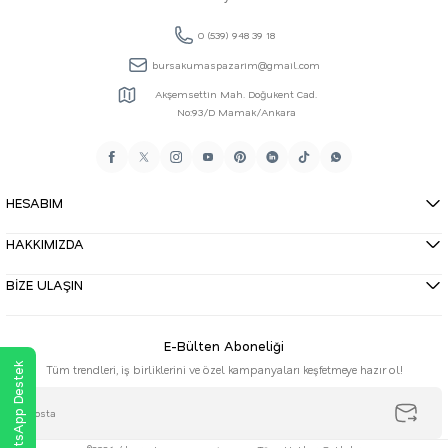
0 (539) 948 39 18
bursakumaspazarim@gmail.com
Akşemsettin Mah. Doğukent Cad.
No:93/D Mamak/Ankara
HESABIM
HAKKIMIZDA
BİZE ULAŞIN
E-Bülten Aboneliği
WhatsApp Destek
Tüm trendleri, iş birliklerini ve özel kampanyaları keşfetmeye hazır ol!