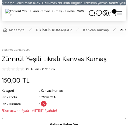
eği
Kargo ücreti sabit 169.9 TL
Kumaş eni ürün bilgileri kısmında yazmaktadır
Üyelikli
Anasayfa
GİYİMLİK KUMAŞLAR
Kanvas Kumaş
Zümr
Stok Kodu
:
CNSVZ289
Zümrüt Yeşili Likralı Kanvas Kumaş
0.0 Puan - 0 Yorum
150,00 TL
Kategori
Kanvas Kumaş
Stok Kodu
CNSVZ289
Stok Durumu
*Kumaşların fiyatı ''METRE'' fiyatıdır!
Gelince Haber Ver