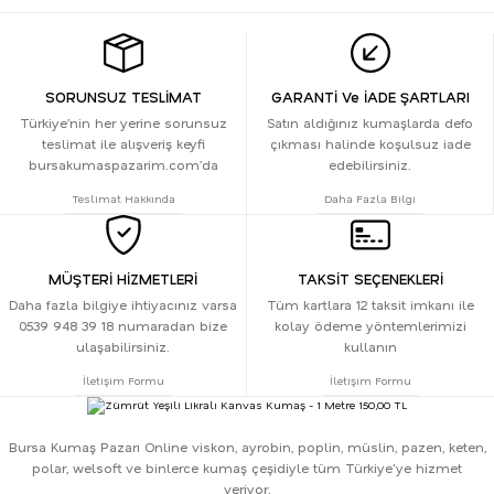
SORUNSUZ TESLİMAT
GARANTİ Ve İADE ŞARTLARI
Türkiye’nin her yerine sorunsuz
Satın aldığınız kumaşlarda defo
teslimat ile alışveriş keyfi
çıkması halinde koşulsuz iade
bursakumaspazarim.com’da
edebilirsiniz.
Teslimat Hakkında
Daha Fazla Bilgi
MÜŞTERİ HİZMETLERİ
TAKSİT SEÇENEKLERİ
Daha fazla bilgiye ihtiyacınız varsa
Tüm kartlara 12 taksit imkanı ile
0539 948 39 18 numaradan bize
kolay ödeme yöntemlerimizi
ulaşabilirsiniz.
kullanın
İletişim Formu
İletişim Formu
Bursa Kumaş Pazarı Online viskon, ayrobin, poplin, müslin, pazen, keten,
polar, welsoft ve binlerce kumaş çeşidiyle tüm Türkiye'ye hizmet
veriyor.