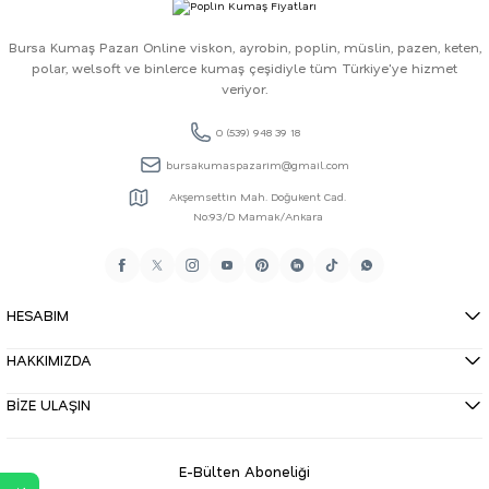
Bursa Kumaş Pazarı Online viskon, ayrobin, poplin, müslin, pazen, keten,
polar, welsoft ve binlerce kumaş çeşidiyle tüm Türkiye'ye hizmet
veriyor.
0 (539) 948 39 18
bursakumaspazarim@gmail.com
Akşemsettin Mah. Doğukent Cad.
No:93/D Mamak/Ankara
HESABIM
HAKKIMIZDA
BİZE ULAŞIN
E-Bülten Aboneliği