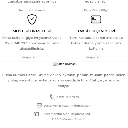
bursakumaspazarim.com’da
edebilirsiniz.
Teslimat Hakkında
Daha Fazla Bilgi
MÜŞTERİ HİZMETLERİ
TAKSİT SEÇENEKLERİ
Daha fazla bilgiye ihtiyacınız varsa
Tüm kartlara 12 taksit imkanı ile
0539 948 39 18 numaradan bize
kolay ödeme yöntemlerimizi
ulaşabilirsiniz.
kullanın
İletişim Formu
İletişim Formu
Bursa Kumaş Pazarı Online viskon, ayrobin, poplin, müslin, pazen, keten,
polar, welsoft ve binlerce kumaş çeşidiyle tüm Türkiye'ye hizmet
veriyor.
0 (539) 948 39 18
bursakumaspazarim@gmail.com
Akşemsettin Mah. Doğukent Cad.
No:93/D Mamak/Ankara