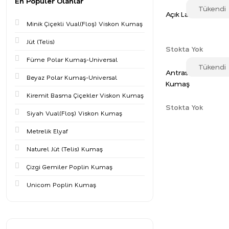
En Populer Olanlar
Tükendi
Açık Lacivert Vis
Minik Çiçekli Vual(Floş) Viskon Kumaş
Jüt (Telis)
Stokta Yok
Füme Polar Kumaş-Universal
Tükendi
Antrasit Yeşil Visk
Beyaz Polar Kumaş-Universal
Kumaş
Kiremit Basma Çiçekler Viskon Kumaş
Stokta Yok
Siyah Vual(Floş) Viskon Kumaş
Metrelik Elyaf
Naturel Jüt (Telis) Kumaş
Çizgi Gemiler Poplin Kumaş
Unicorn Poplin Kumaş