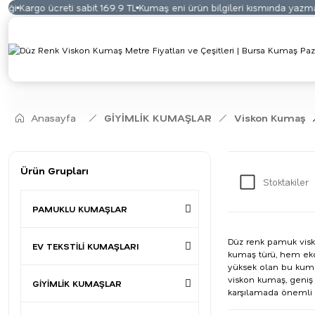
rgo ücreti sabit 169.9 TL
Kumaş eni ürün bilgileri kısmında yazmaktadır
Anasayfa
GİYİMLİK KUMAŞLAR
Viskon Kumaş
Ürün Grupları
Stoktakiler
PAMUKLU KUMAŞLAR
Düz renk pamuk visko
EV TEKSTİLİ KUMAŞLARI
kumaş türü, hem ekon
yüksek olan bu kumaş
viskon kumaş, geniş ü
GİYİMLİK KUMAŞLAR
karşılamada önemli