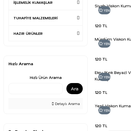
İŞLEMELİK KUMAŞLAR
Siyah Viskon Kum
YENİ
TUHAFİYE MALZEMELERİ
120 TL
HAZIR ÜRÜNLER
Mürdüm Viskon 
YENİ
120 TL
Hızlı Arama
Ekru (Kırık Beyaz) 
YENİ
Hızlı Ürün Arama
Kumaş
Ara
120 TL
Detaylı Arama
Yeşil Viskon Kuma
YENİ
120 TL