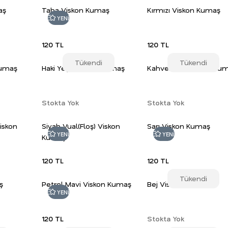
aş
Taba Viskon Kumaş
Kırmızı Viskon Kumaş
YENİ
120 TL
120 TL
Tükendi
Tükendi
Kumaş
Haki Yeşili Viskon Kumaş
Kahverengi Viskon Ku
Stokta Yok
Stokta Yok
Viskon
Siyah Vual(Floş) Viskon
Sarı Viskon Kumaş
YENİ
YENİ
Kumaş
120 TL
120 TL
Tükendi
ş
Petrol Mavi Viskon Kumaş
Bej Viskon Kumaş
YENİ
120 TL
Stokta Yok