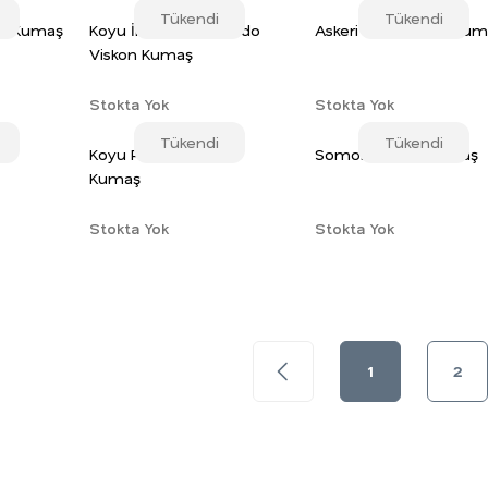
Tükendi
Tükendi
kon Kumaş
Koyu İndigo Belmando
Askeri Yeşil Viskon Ku
Viskon Kumaş
Stokta Yok
Stokta Yok
Tükendi
Tükendi
on
Koyu Pembe Viskon
Somon Viskon Kumaş
Kumaş
Stokta Yok
Stokta Yok
1
2