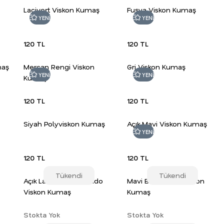
Lacivert Viskon Kumaş
Fuşya Viskon Kumaş
YENİ
YENİ
120 TL
120 TL
maş
Mercan Rengi Viskon
Gri Viskon Kumaş
YENİ
YENİ
Kumaş
120 TL
120 TL
Siyah Polyviskon Kumaş
Açık Mavi Viskon Kumaş
YENİ
120 TL
120 TL
Tükendi
Tükendi
Açık Lacivert Belmando
Mavi Belmando Viskon
Viskon Kumaş
Kumaş
Stokta Yok
Stokta Yok