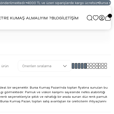
lmektedir.
4000 TL ve üzeri siparişlerde kargo ücretsiz
Bursa Kumaş Pa
TRE KUMAŞ ALMALIYIM ?
BLOG
İLETİŞİM
 ürün
deal bir seçenektir. Bursa Kumaş Pazarı’nda toptan fiyatına sunulan bu
 görmektedir. Pamuk ve viskon karışımı sayesinde nefes alabilirliği
enk seçenekleriyle şıklık ve rahatlığı bir arada sunan düz renk pamuk
rsa Kumaş Pazarı, toptan satış avantajları ile üreticilerin ihtiyaçlarını