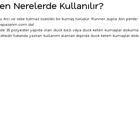
en Nerelerde Kullanılır?
itici ve leke tutmaz özellikli bir kumaş türüdür. Runner ,supla ,fon perde v
aspazarim.com
da!
 35 polyester yapıda olan duck bezi veya duck keten kumaşlar dokuması seb
iktedir.Yukarıda yazılan kullanım alanları dışında
duck keten
kumaşlar doku