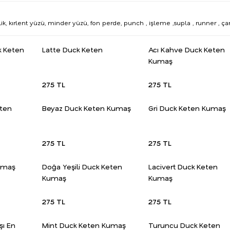
, kırlent yüzü, minder yüzü, fon perde, punch , işleme ,supla , runner , ça
k Keten
Latte Duck Keten
Acı Kahve Duck Keten
Kumaş
275 TL
275 TL
eten
Beyaz Duck Keten Kumaş
Gri Duck Keten Kumaş
275 TL
275 TL
umaş
Doğa Yeşili Duck Keten
Lacivert Duck Keten
Kumaş
Kumaş
275 TL
275 TL
şı En
Mint Duck Keten Kumaş
Turuncu Duck Keten