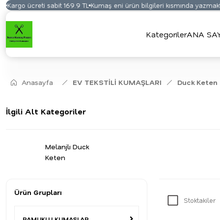
go ücreti sabit 169.9 TL
Kumaş eni ürün bilgileri kısmında yazmaktadır
Kategoriler
ANA SA
Anasayfa
EV TEKSTİLİ KUMAŞLARI
Duck Keten
İlgili Alt Kategoriler
Melanjlı Duck
Keten
Ürün Grupları
Stoktakiler
PAMUKLU KUMAŞLAR