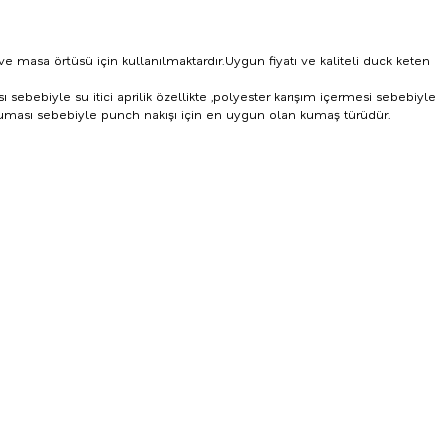
e masa örtüsü için kullanılmaktardır.Uygun fiyatı ve kaliteli
duck keten
ebiyle su itici aprilik özellikte ,polyester karışım içermesi sebebiyle
ması sebebiyle punch nakışı için en uygun olan kumaş türüdür.