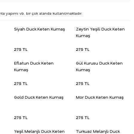
nta yapımı vb. bir çok alanda kullanılmaktadır.
Siyah Duck Keten Kumaş
Zeytin Yeşili Duck Keten
Kumaş
275 TL
275 TL
Eflatun Duck Keten
Gül Kurusu Duck Keten
Kumaş
Kumaş
275 TL
275 TL
Gold Duck Keten Kumaş
Mor Duck Keten Kumaş
275 TL
275 TL
Yeşil Melanjlı Duck Keten
Turkuaz Melanjlı Duck