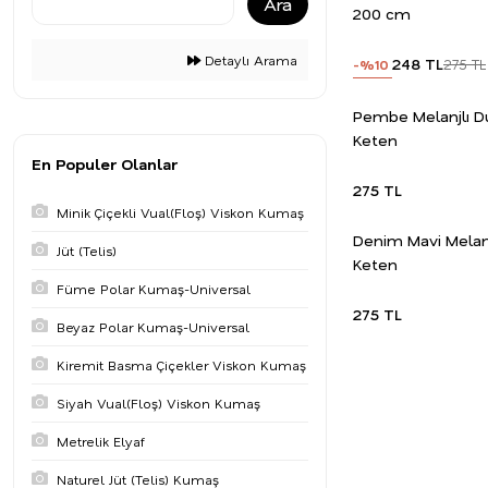
Ara
200 cm
Detaylı Arama
248 TL
275 TL
-%10
Pembe Melanjlı D
Keten
En Populer Olanlar
275 TL
Minik Çiçekli Vual(Floş) Viskon Kumaş
Denim Mavi Melanj
Jüt (Telis)
Keten
Füme Polar Kumaş-Universal
275 TL
Beyaz Polar Kumaş-Universal
Kiremit Basma Çiçekler Viskon Kumaş
Siyah Vual(Floş) Viskon Kumaş
Metrelik Elyaf
Naturel Jüt (Telis) Kumaş