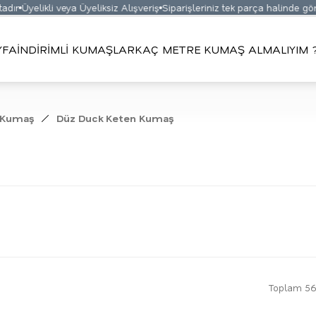
Üyelikli veya Üyeliksiz Alışveriş
Siparişleriniz tek parça halinde gönderil
YFA
İNDİRİMLİ KUMAŞLAR
KAÇ METRE KUMAŞ ALMALIYIM 
 Kumaş
Düz Duck Keten Kumaş
Toplam 56